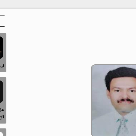
ارح
هل 
الإ