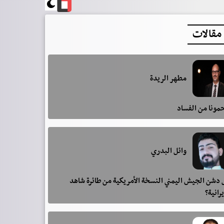
مقالات
مطهر الريدة
مونا من الفساد
وائل البدري
دشن الجيش اليمني النسخة الأمريكية من طائرة شاهد
يرانية؟