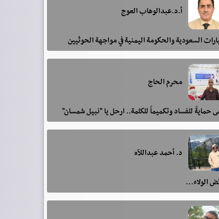
أ.د.عبدالوهاب العوج
رات السعودية والحكومة اليمنية في مواجهة الحوثيين
محرم الحاج
 حمايةً للفساد وتكميماً للكلمة.. ارحل يا "نبيل شمسان"
د. أحمد عبداللآه
ئض الولاء…