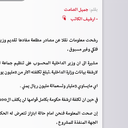
بقلم:
جميل الصامت
- ارشيف الكاتب
رشحت معلومات نقلا عن مصادر مطلعة مفادها تقديم وزير ال
فلكي وغير مسبوق ،
مشيرة الى ان وزير الداخلية المحسوب على تنظيم جماعة الا
لارشفة بيانات وزارة الداخلية ،تبلغ تكلفته اكثر من 2مليون يورو .
اي مايساوي 3مليار وتسعمائة مليون ريال يمني .
في حين ان تكلفة ارشفة حكومة بكامل قوامها لن يكلف ال100الف دولار وفق مصدر امني مطلع ،
إن صحت المعلومة فنحن امام حالة ابتزاز تتعرض له الحكوم
الجهة المنفذة للمشروع ،