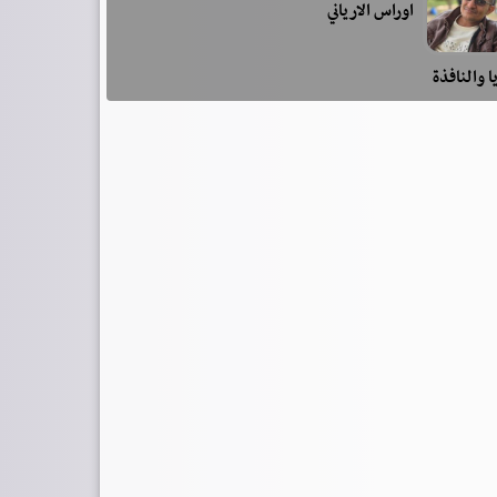
اوراس الارياني
ا والنافذة