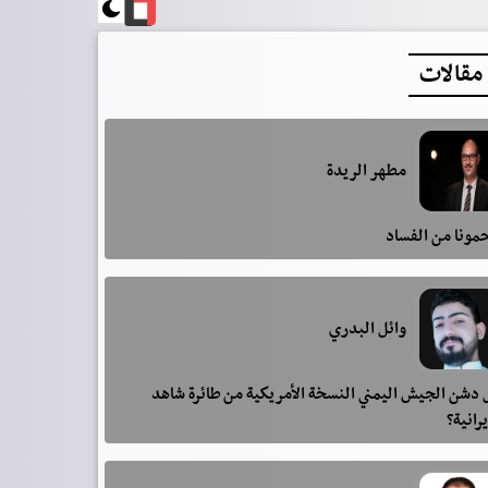
مقالات
مطهر الريدة
مونا من الفساد
وائل البدري
دشن الجيش اليمني النسخة الأمريكية من طائرة شاهد
يرانية؟