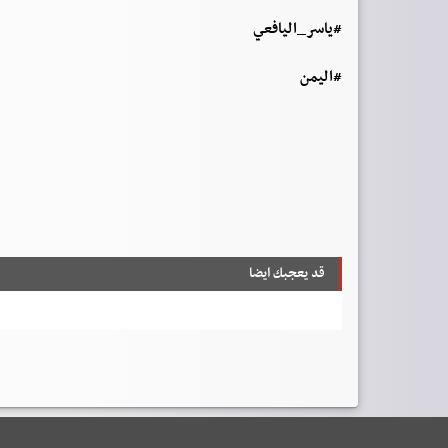
قد يعجبك ايضا