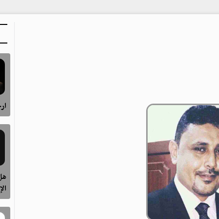
ارح
هل 
الإ