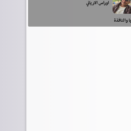
اوراس الارياني
ا والنافذة