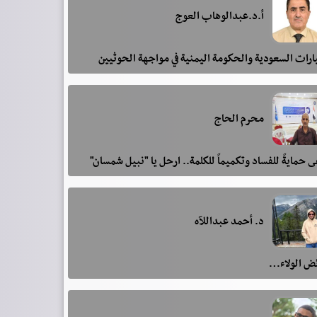
أ.د.عبدالوهاب العوج
رات السعودية والحكومة اليمنية في مواجهة الحوثيين
محرم الحاج
 حمايةً للفساد وتكميماً للكلمة.. ارحل يا "نبيل شمسان"
د. أحمد عبداللآه
ئض الولاء…