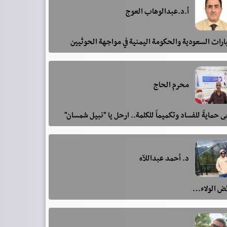
أ.د.عبدالوهاب العوج
رات السعودية والحكومة اليمنية في مواجهة الحوثيين
محرم الحاج
 حمايةً للفساد وتكميماً للكلمة.. ارحل يا "نبيل شمسان"
د. أحمد عبداللآه
ئض الولاء…