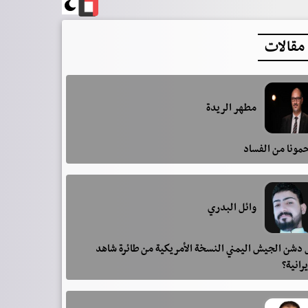
مقالات
مطهر الريدة
مونا من الفساد
وائل البدري
دشن الجيش اليمني النسخة الأمريكية من طائرة شاهد
يرانية؟