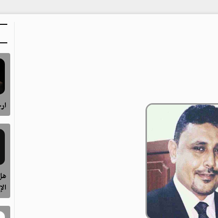
ارح
هل 
الإ