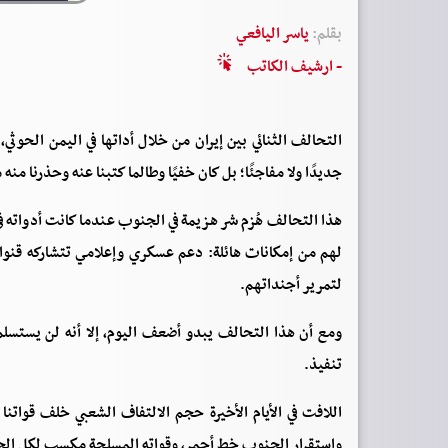
بقلم:
ياسر اليافعي
- ارشيف الكاتب
التحالف الثنائي بين إيران من خلال أداتها في اليمن الحوثي
جديدًا ولا مفاجئًا؛ بل كان خفيًا وطالما كتبنا عنه وحذرنا من
هذا التحالف هُزم شر هزيمة في الجنوب عندما كانت أدواته في 
لهم من إمكانات هائلة: دعم عسكري وإعلامي تتشاركه قنو
لتمرير أجنداتهم.
ومع أن هذا التحالف يبدو أضعف اليوم، إلا أنه لن يستسلم
تنفيذ.
اللافت في الأيام الأخيرة حجم الالتفاف الشعبي خلف قواتن
واستقرار الجنوب خط أحمر، وقواته المسلحة مكسب لكل ال