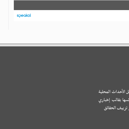
o
r
p
a
g
n
k
p
m
e
k
r
ل الأحداث المحلية
كسها بقالب إخباري
و تزييف الحقائق