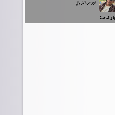
اوراس الارياني
ا والنافذة