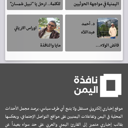
اليمنية في مواجهة الحوثيين
للكلمة.. ارحل يا "نبيل شمسان"
د. أحمد
اوراس الارياني
عبداللآه
فائض الولاء…
مايا والنافذة
موقع إخباري إلكتروني مستقل ولا يتبع أي طرف سياسي، يرصد مجمل الأحداث
المحلية في اليمن وتفاعلات اليمنيين على مواقع التواصل الإجتماعي، ويعكسها
بقالب إخباري متميز إلى القارئ اليمني والعربي على حد سواء بعيداً عن