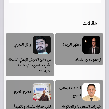
مقالات
مطهر الريدة
وائل البدري
ارحمونا من الفساد
هل دشن الجيش اليمني النسخة
الأمريكية من طائرة شاهد
الإيرانية؟
أ.د.عبدالوهاب
محرم الحاج
العوج
خيارات السعودية والحكومة
كفى حمايةً للفساد وتكميماً