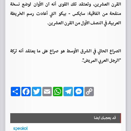
القرن العشرين، وتعتقد تلك القوى أنه آن الأوان لوضع نسخة
منقحة من اتفاقية: سايكس - بيكو التي أعادت رسم الخريطة
العربية، في النصف الأول من القرن العشرين.
‏الصراع الحالي في الشرق الأوسط هو صراع على ما يعتقد أنه تركة
"الرجل العربي المريض".
C
M
T
W
E
T
F
ا
o
e
e
h
m
w
a
ن
p
s
l
a
a
i
c
ش
y
s
e
t
i
t
e
ر
b
t
l
s
g
e
L
o
e
A
r
n
i
o
r
p
a
g
n
قد يعجبك ايضا
k
p
m
e
k
r