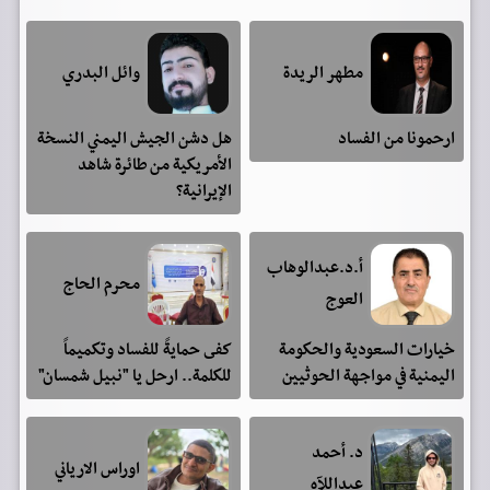
مطهر الريدة
وائل البدري
ارحمونا من الفساد
هل دشن الجيش اليمني النسخة
الأمريكية من طائرة شاهد
الإيرانية؟
أ.د.عبدالوهاب
محرم الحاج
العوج
خيارات السعودية والحكومة
كفى حمايةً للفساد وتكميماً
اليمنية في مواجهة الحوثيين
للكلمة.. ارحل يا "نبيل شمسان"
د. أحمد
اوراس الارياني
عبداللآه