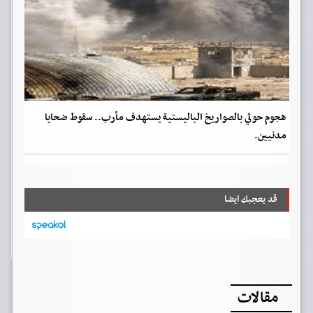
هجوم حوثي بالصواريخ الباليستية يستهدف مأرب.. سقوط ضحايا
مدنيين.
قد يعجبك ايضا
مقالات