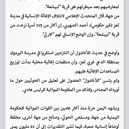
لمعارضيهم بعد سيطرتهم على قرية "تبيشعة".
من جهة، قال المتحدث الإعلامي لائتلاف الإغاثة الإنسانية في مدينة
تعز (غير حكومي)، أحمد الصهيبي، إن أكثر من 115 أسرة نزحت من
قرية "تبيشعة"، وإن الوضع الإنساني لهم "كارثي".
وأوضح في حديث للأناضول أن النازحين استقروا في مدرسة اليرموك
بمنطقة الدحي غربي تعز، وأن منظمات إغاثية محلية بدأت توزيع
المساعدات الإغاثية عليهم.
ولم يتسن "للأناضول" الحصول على تعليق من الحوثيين حول ما
أوردته المصادر، وكذلك من المقاومة الموالية للرئيس هادي.
ويشهد اليمن حربًا منذ أكثر عامين بين القوات الموالية للحكومة
اليمنية من جهة، ومسلحي الحوثي، وصالح من جهة أخرى، مخلفة
أوضاعاً إنسانية صعبة، فيما تشير التقديرات إلى أن 21 مليون يمني