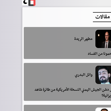
مقالات
مطهر الريدة
مونا من الفساد
وائل البدري
دشن الجيش اليمني النسخة الأمريكية من طائرة شاهد
يرانية؟