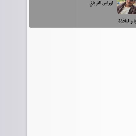
اوراس الارياني
ا والنافذة