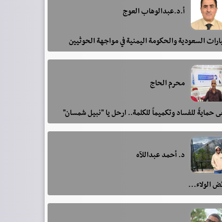
أ.د.عبدالوهاب العوج
رات السعودية والحكومة اليمنية في مواجهة الحوثيين
محرم الحاج
 حمايةً للفساد وتكميماً للكلمة.. ارحل يا "نبيل شمسان"
د. أحمد عبداللآه
ئض الولاء…