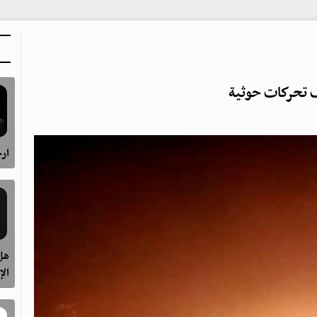
تحركات حوثية
ارح
هل 
الإ