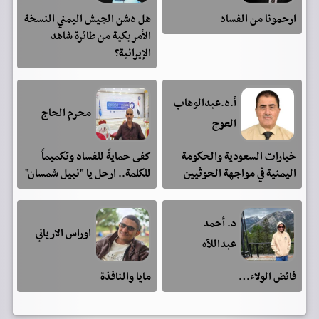
ارحمونا من الفساد
هل دشن الجيش اليمني النسخة
الأمريكية من طائرة شاهد
الإيرانية؟
أ.د.عبدالوهاب
محرم الحاج
العوج
خيارات السعودية والحكومة
كفى حمايةً للفساد وتكميماً
اليمنية في مواجهة الحوثيين
للكلمة.. ارحل يا "نبيل شمسان"
د. أحمد
اوراس الارياني
عبداللآه
فائض الولاء…
مايا والنافذة