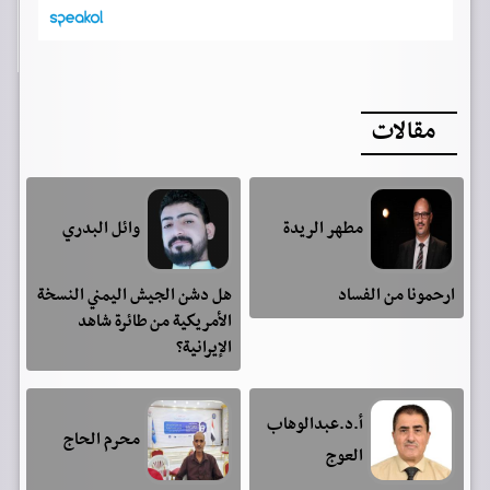
مقالات
مطهر الريدة
وائل البدري
ارحمونا من الفساد
هل دشن الجيش اليمني النسخة
الأمريكية من طائرة شاهد
الإيرانية؟
أ.د.عبدالوهاب
محرم الحاج
العوج