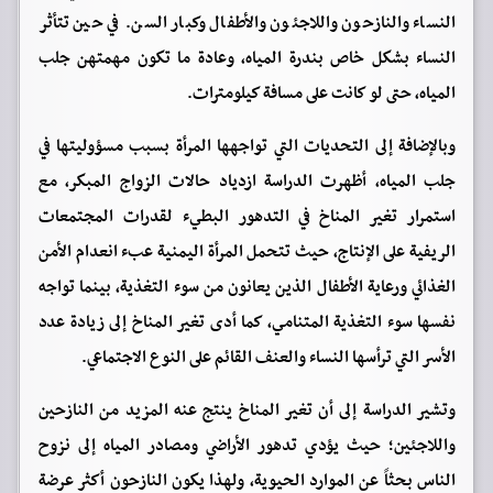
النساء والنازحون واللاجئون والأطفال وكبار السن. في حين تتأثر
النساء بشكل خاص بندرة المياه، وعادة ما تكون مهمتهن جلب
المياه، حتى لو كانت على مسافة كيلومترات.
وبالإضافة إلى التحديات التي تواجهها المرأة بسبب مسؤوليتها في
جلب المياه، أظهرت الدراسة ازدياد حالات الزواج المبكر، مع
استمرار تغير المناخ في التدهور البطيء لقدرات المجتمعات
الريفية على الإنتاج، حيث تتحمل المرأة اليمنية عبء انعدام الأمن
الغذائي ورعاية الأطفال الذين يعانون من سوء التغذية، بينما تواجه
نفسها سوء التغذية المتنامي، كما أدى تغير المناخ إلى زيادة عدد
الأسر التي ترأسها النساء والعنف القائم على النوع الاجتماعي.
وتشير الدراسة إلى أن تغير المناخ ينتج عنه المزيد من النازحين
واللاجئين؛ حيث يؤدي تدهور الأراضي ومصادر المياه إلى نزوح
الناس بحثاً عن الموارد الحيوية، ولهذا يكون النازحون أكثر عرضة