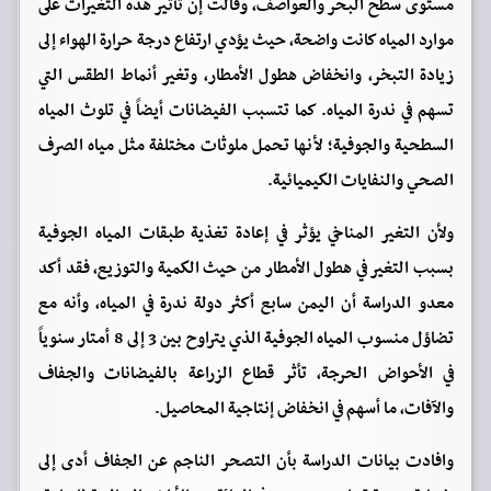
مستوى سطح البحر والعواصف، وقالت إن تأثير هذه التغيرات على
موارد المياه كانت واضحة، حيث يؤدي ارتفاع درجة حرارة الهواء إلى
زيادة التبخر، وانخفاض هطول الأمطار، وتغير أنماط الطقس التي
تسهم في ندرة المياه. كما تتسبب الفيضانات أيضاً في تلوث المياه
السطحية والجوفية؛ لأنها تحمل ملوثات مختلفة مثل مياه الصرف
الصحي والنفايات الكيميائية.
ولأن التغير المناخي يؤثر في إعادة تغذية طبقات المياه الجوفية
بسبب التغير في هطول الأمطار من حيث الكمية والتوزيع، فقد أكد
معدو الدراسة أن اليمن سابع أكثر دولة ندرة في المياه، وأنه مع
تضاؤل منسوب المياه الجوفية الذي يتراوح بين 3 إلى 8 أمتار سنوياً
في الأحواض الحرجة، تأثر قطاع الزراعة بالفيضانات والجفاف
والآفات، ما أسهم في انخفاض إنتاجية المحاصيل.
وافادت بيانات الدراسة بأن التصحر الناجم عن الجفاف أدى إلى