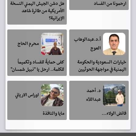
ارحمونا من الفساد
هل دشن الجيش اليمني النسخة
الأمريكية من طائرة شاهد
الإيرانية؟
أ.د.عبدالوهاب
محرم الحاج
العوج
خيارات السعودية والحكومة
كفى حمايةً للفساد وتكميماً
اليمنية في مواجهة الحوثيين
للكلمة.. ارحل يا "نبيل شمسان"
د. أحمد
اوراس الارياني
عبداللآه
فائض الولاء…
مايا والنافذة