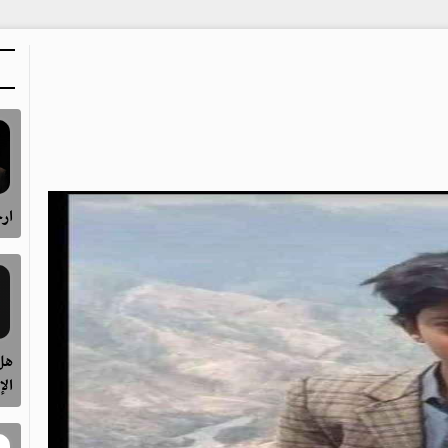
ارح
هل 
الإ