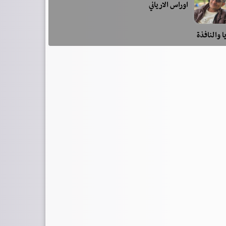
اوراس الارياني
ا والنافذة