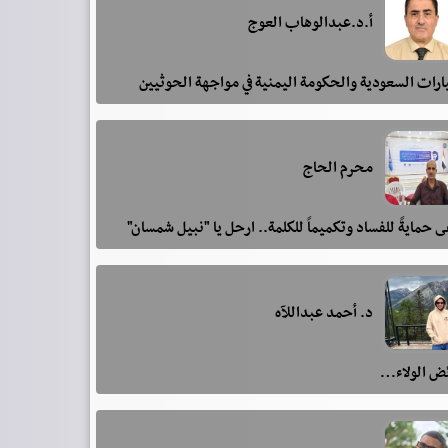
أ.د.عبدالوهاب العوج
رات السعودية والحكومة اليمنية في مواجهة الحوثيين
محرم الحاج
 حمايةً للفساد وتكميماً للكلمة.. ارحل يا "نبيل شمسان"
د. أحمد عبداللآه
ئض الولاء…