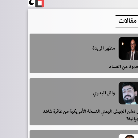
مقالات
مطهر الريدة
مونا من الفساد
وائل البدري
دشن الجيش اليمني النسخة الأمريكية من طائرة شاهد
يرانية؟