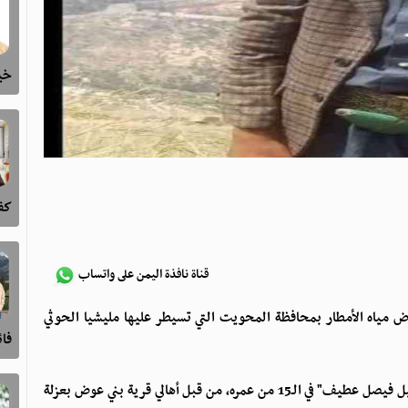
خيا
كفى
قناة نافذة اليمن على واتساب
اض مياه الأمطار بمحافظة المحويت التي تسيطر عليها مليشيا الحوثي
فا
وذكرت مصادر محلية، إنه تم انتشال جثمان طفل يدعى "أصيل فيصل عطيف" في الـ15 من عمره، من قبل أهالي قرية بني عوض بعزلة