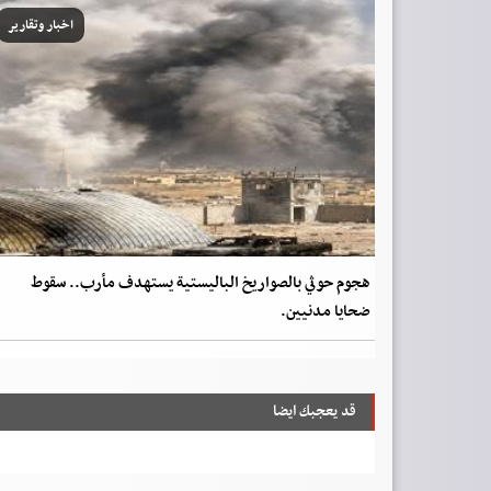
اخبار وتقارير
هجوم حوثي بالصواريخ الباليستية يستهدف مأرب.. سقوط
ضحايا مدنيين.
قد يعجبك ايضا