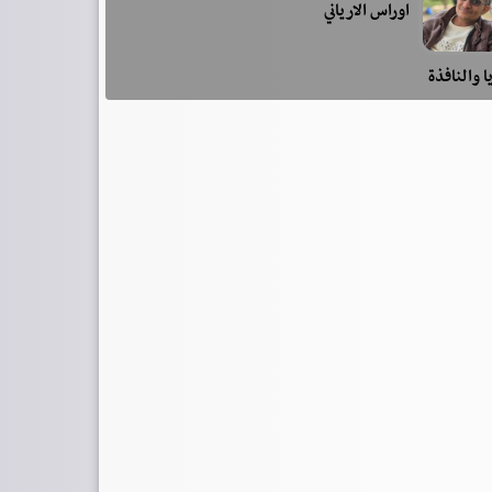
اوراس الارياني
ا والنافذة