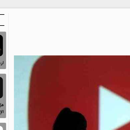
ارح
هل 
الإ