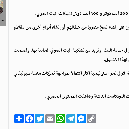
ماي
ين على إنشاء نسخ مصورة من حلقاتهم أو إنشاء أنواع أخرى من مقاطع
إلى خدمة البث. وتزيد من تشكيلة البث الصوتي الخاصة بها. وأصبحت
لهذا التنسيق.
لأولى نحو استراتيجية أكثر اكتمالاً لمواجهة تحركات منصة سبوتيفاي
كات البودكاست الناشئة وضاعفت المحتوى الحصري.
C
M
T
W
E
T
F
ا
o
e
e
h
m
w
a
ن
p
s
l
a
a
i
c
ش