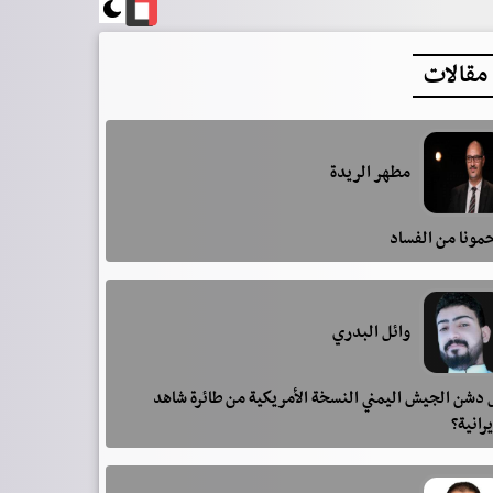
مقالات
مطهر الريدة
مونا من الفساد
وائل البدري
دشن الجيش اليمني النسخة الأمريكية من طائرة شاهد
يرانية؟