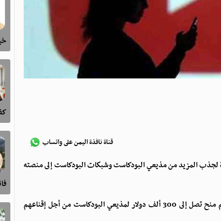
خيا
كفى
قناة نافذة اليمن على واتساب
ة لجذب المزيد من مذيعي البودكاست وشبكات البودكاست إلى منصته
فا
ووفقًا لتقرير صادر عن وكالة بلومبرغ، بدأت المنصة بتقديم منح تصل إلى 300 ألف دولار لمذيعي البودكاست من أجل إقناعهم