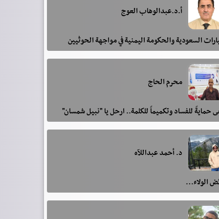
أ.د.عبدالوهاب العوج
رات السعودية والحكومة اليمنية في مواجهة الحوثيين
محرم الحاج
 حمايةً للفساد وتكميماً للكلمة.. ارحل يا "نبيل شمسان"
د. أحمد عبداللآه
ئض الولاء…