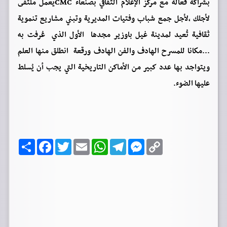
بشراكة فعالة مع مركز الإعلام الثقافي بصنعاء CMCيعمل ملتقى
لأجلك ،لأجل جمع شباب وفتيات المديرية وتبني مشاريع تنموية
ثقافية تُعيد لمدينة غيل باوزير مجدها الأول الذي عُرفت به
...مكانا للمسرح الهادف والفن الهادف ورقعة انطلق منها العلم
ويتواجد بها عدد كبير من الأماكن التاريخية التي يجب أن يُسلط
عليها الضوء.
C
M
T
W
E
T
F
ا
o
e
e
h
m
w
a
ن
p
s
l
a
a
i
c
ش
y
s
e
t
i
t
e
ر
b
t
l
s
g
e
L
o
e
A
r
n
i
o
r
p
a
g
n
k
p
m
e
k
r