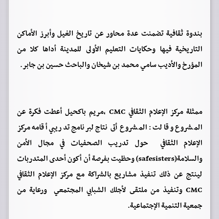
بندوة ثقافية تضمنت عدة محاور عن تاريخ الغيل وأبرز الأماكن
التاريخية فيها وحكايات التعليم الأولى للمدينة أداها كلا من
المؤرخ والأديب سامي محمد بن شيخان والباحث حسين بن جابر.
ممثلة مركز الإعلام الثقافي CMC ،مريم باكحيل أعطت فكرة عن
المشروع وقالت : المشروع أتى نتاج لبرنامج تدريبي أقامه مركز
الإعلام الثقافي حول تدريب الصحفيات في مجال الأمن
والسلامة(safesisters) وحظيت بفرصة أن أكون أحدى المتدربات
لينتج عن ذلك تنفيذ مشاريع بالشراكة مع مركز الإعلام الثقافي
CMC وتنفيذ من ملتقى لأجلك الشبابي المجتمعي ورعاية من
جمعية التنمية الإجتماعية.