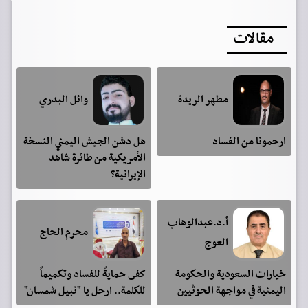
مقالات
مطهر الريدة
وائل البدري
ارحمونا من الفساد
هل دشن الجيش اليمني النسخة
الأمريكية من طائرة شاهد
الإيرانية؟
أ.د.عبدالوهاب
محرم الحاج
العوج
خيارات السعودية والحكومة
كفى حمايةً للفساد وتكميماً
اليمنية في مواجهة الحوثيين
للكلمة.. ارحل يا "نبيل شمسان"