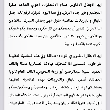
ايها الابطال الاشاوس صناع الانتصارات اخواني الاماجد صفوة
المجتمع وخير اجناد الارض، وفي هذا اليوم المبارك نرفع لكم اجمل
التهاني والتبريكات بمناسبة حلول شهر رمضان المبارك، سائلا من
الله العزيز القدير أن يحفظكم من كل مكروه ويحفظ بكم شعبكم
ووطنكم من شرور الاعادي الحاقدين وان يعيده عليكم وقد تحقق
بكم وبتضحياتكم الجسورة.
ايها الابطال المغاوير في اللواء 11 عمالقة وفي هذه المناسبة العظيمة
على قلوب المسلمين اذا تشاطركم قيادتنا العسكرية ممثلة بالقائد
العميد الشيخ عبدالرحمن أبو زرعة المحرمي، القائد العام لالوية
العمالقة، أسمى التهاني والتبريكات بهذه المناسبة العظيمة
وتعاهدكم عهد الرجال الاوفياء للرجال المخلصين أنهم سيكون معكم
ولن يحيدوا عن هدفهم المنشود في تحرير و استعادة كافة المناطق
التي تسيطر عليها اذناب إيران ومحاربة والقضاء على تلك المليشيات