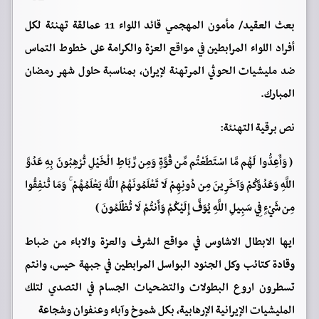
بعث العقيد/ مأمون المهجمي قائد اللواء 11 عمالقة تهنئة لكل
أفراد اللواء المرابطين في مواقع العزة والكرامة على خطوط التماس
ضد مليشيات الحوثي المرتهنة لإيران، بمناسبة حلول شهر رمضان
المبارك.
نص برقية التهنئة:
( وَأَعِدُّوا لَهُم مَّا اسْتَطَعْتُم مِّن قُوَّةٍ وَمِن رِّبَاطِ الْخَيْلِ تُرْهِبُونَ بِهِ عَدُوَّ
اللَّهِ وَعَدُوَّكُمْ وَآخَرِينَ مِن دُونِهِمْ لَا تَعْلَمُونَهُمُ اللَّهُ يَعْلَمُهُمْ ۚ وَمَا تُنفِقُوا
مِن شَيْءٍ فِي سَبِيلِ اللَّهِ يُوَفَّ إِلَيْكُمْ وَأَنتُمْ لَا تُظْلَمُونَ )
ايها الابطال الاشاوس في مواقع الشرف والعزة والاباء من ضباط
وقادة كتائب وكل الجنود البواسل المرابطين في جبهة حيس، وانتم
تسطرون اروع البطولات والتضحيات الجسام في التصدي لتلك
المليشيات الإيرانية الإرهابية، بكل شموخ وآباء وعنفوان وشجاعة