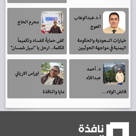
أ.د.عبدالوهاب
محرم الحاج
العوج
خيارات السعودية والحكومة
كفى حمايةً للفساد وتكميماً
اليمنية في مواجهة الحوثيين
للكلمة.. ارحل يا "نبيل شمسان"
د. أحمد
اوراس الارياني
عبداللآه
فائض الولاء…
مايا والنافذة