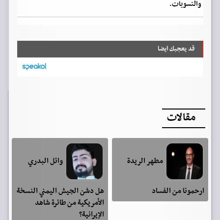
والتسويات.
قد يعجبك ايضا
مقالات
مطهر الريدة
وائل البدري
ارحمونا من الفساد
هل دشن الجيش اليمني النسخة
الأمريكية من طائرة شاهد
الإيرانية؟