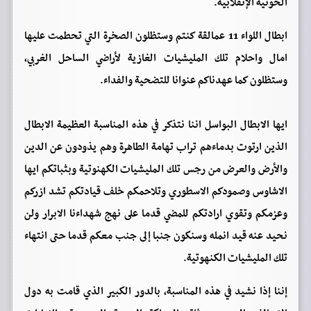
الحوثية الإنقلابية.
ابطال اللواء 11 عمالقة كنتم وستظلون الصخرة التي تحطمت عليها
امال واحلام تلك المليشيات الغازية لأراضي الساحل الغربي،
وستظلون كما عهدناكم عنوانا للتضحية والفداء.
ايها الابطال البواسل اننا نتذكر في هذه المناسبة العظيمة الابطال
الذين ارتوت بدماءهم تراب تهامة الطاهرة وهم يذودون عن الدين
والأرض والعرض من رجس تلك المليشيات الكهنوتية وبثباتكم ايها
الاشاوس وصمودكم الاسطوري وتلاحمكم خلف قيادتكم تشد ازركم
وعزمكم وتقوي ارادتكم للمضي قدما على نهج شهداءنا الابرار ولن
نحيد عنه قيد انمله وسنكون جنبا إلى جنب معكم قدما حتى انتهاء
تلك المليشيات الكنهوتية.
إننا إذا نشيد في هذه المناسبة، بالدور الكبير الذي قامت به دول