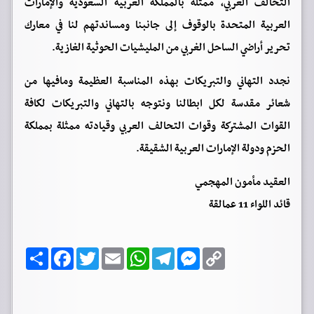
التحالف العربي، ممثلة بالمملكة العربية السعودية والإمارات
العربية المتحدة بالوقوف إلى جانبنا ومساندتهم لنا في معارك
تحرير أراضي الساحل الغربي من المليشيات الحوثية الغازية.
نجدد التهاني والتبريكات بهذه المناسبة العظيمة ومافيها من
شعائر مقدسة لكل ابطالنا ونتوجه بالتهاني والتبريكات لكافة
القوات المشتركة وقوات التحالف العربي وقيادته ممثلة بمملكة
الحزم ودولة الإمارات العربية الشقيقة.
العقيد مأمون المهجمي
قائد اللواء 11 عمالقة
C
M
T
W
E
T
F
ا
o
e
e
h
m
w
a
ن
p
s
l
a
a
i
c
ش
y
s
e
t
i
t
e
ر
b
t
l
s
g
e
L
o
e
A
r
n
i