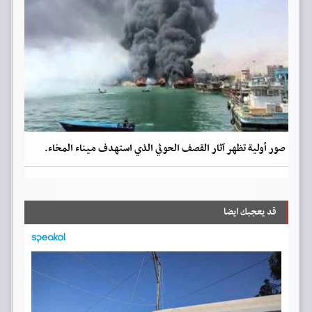
صور أولية تظهر آثار القصف الحوثي الذي استهدف ميناء المخاء.
قد يعجبك ايضا