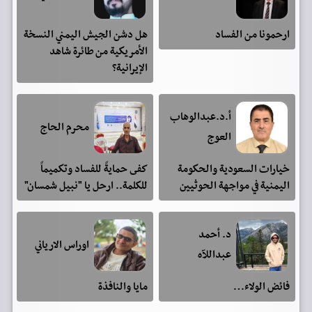
ارحمونا من الفساد
هل دشن الجيش اليمني النسخة
الأمريكية من طائرة شاهد
الإيرانية؟
أ.د.عبدالوهاب
محرم الحاج
العوج
خيارات السعودية والحكومة
كفى حمايةً للفساد وتكميماً
اليمنية في مواجهة الحوثيين
للكلمة.. ارحل يا "نبيل شمسان"
د. أحمد
اوراس الارياني
عبداللآه
فائض الولاء…
مايا والنافذة