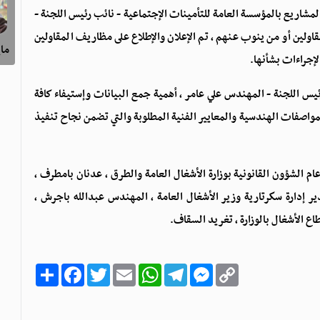
مشاريع بالمؤسسة العامة للتأمينات الإجتماعية - نائب رئيس اللجنة -
ولين أو من ينوب عنهم ، تم الإعلان والإطلاع على مظاريف المقاولين
ماي
لإجراءات بشأنها.
 رئيس اللجنة - المهندس علي عامر ، أهمية جمع البيانات وإستيفاء كافة
لمواصفات الهندسية والمعايير الفنية المطلوبة والتي تضمن نجاح تنفيذ
م الشؤون القانونية بوزارة الأشغال العامة والطرق ، عدنان بامطرف ،
مدير إدارة سكرتارية وزير الأشغال العامة ، المهندس عبدالله باجرش ،
ع الأشغال بالوزارة ، تغريد السقاف.
C
M
T
W
E
T
F
ا
o
e
e
h
m
w
a
ن
p
s
l
a
a
i
c
ش
y
s
e
t
i
t
e
ر
b
t
l
s
g
e
L