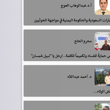
أ.د.عبدالوهاب العوج
رات السعودية والحكومة اليمنية في مواجهة الحوثيين
محرم الحاج
 حمايةً للفساد وتكميماً للكلمة.. ارحل يا "نبيل شمسان"
د. أحمد عبداللآه
ئض الولاء…