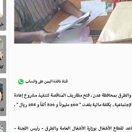
خيا
كفى
قناة نافذة اليمن على واتساب
لعامة والطرق بمحافظة عدن ، فتح مظاريف المناقصة لتنفيذ مشروع إعادة
تأهيل البرج الإستثماري الخاص للمؤسسة العامة للتأمينات الإجتماعية ، بكلفة مالية بلغت " 460 مليوناً و 826 ألفاً و 288 ريال " ،
فا
د لقطاع الأشغال بوزارة الأشغال العامة والطرق - رئيس اللجنة -