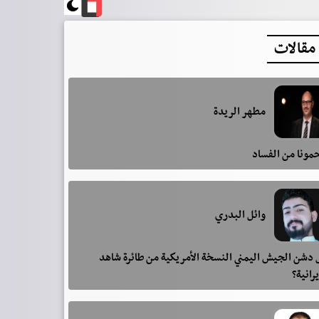
مقالات
مطهر الريدة
مونا من الفساد
وائل البدري
دشن الجيش اليمني النسخة الأمريكية من طائرة شاهد
يرانية؟