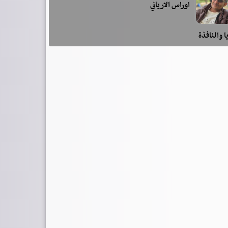
اوراس الارياني
ا والنافذة