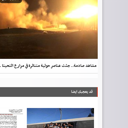
مشاهد صادمة.. جثث عناصر حوثية متناثرة في مزارع التحيتا .
قد يعجبك ايضا