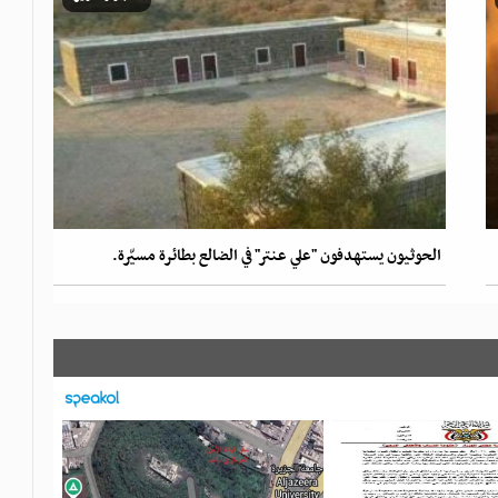
الحوثيون يستهدفون "علي عنتر" في الضالع بطائرة مسيّرة.