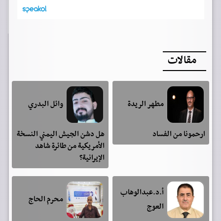
مقالات
مطهر الريدة
وائل البدري
ارحمونا من الفساد
هل دشن الجيش اليمني النسخة
الأمريكية من طائرة شاهد
الإيرانية؟
أ.د.عبدالوهاب
محرم الحاج
العوج