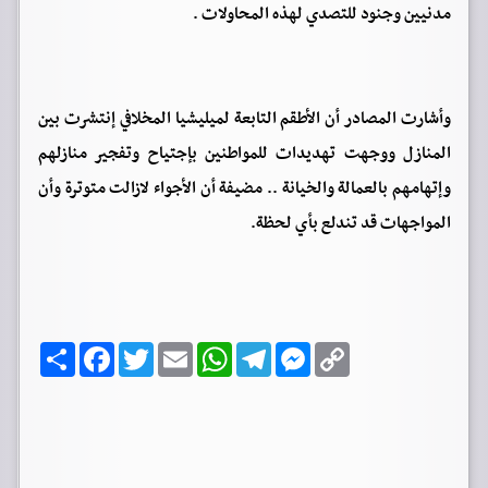
مدنيين وجنود للتصدي لهذه المحاولات .
وأشارت المصادر أن الأطقم التابعة لميليشيا المخلافي إنتشرت بين
المنازل ووجهت تهديدات للمواطنين بإجتياح وتفجير منازلهم
وإتهامهم بالعمالة والخيانة .. مضيفة أن الأجواء لازالت متوترة وأن
المواجهات قد تندلع بأي لحظة.
C
M
T
W
E
T
F
ا
o
e
e
h
m
w
a
ن
p
s
l
a
a
i
c
ش
y
s
e
t
i
t
e
ر
b
t
l
s
g
e
L
o
e
A
r
n
i
o
r
p
a
g
n
k
p
m
e
k