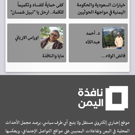
خيارات السعودية والحكومة
كفى حمايةً للفساد وتكميماً
اليمنية في مواجهة الحوثيين
للكلمة.. ارحل يا "نبيل شمسان"
د. أحمد
اوراس الارياني
عبداللآه
فائض الولاء…
مايا والنافذة
موقع إخباري إلكتروني مستقل ولا يتبع أي طرف سياسي، يرصد مجمل الأحداث
المحلية في اليمن وتفاعلات اليمنيين على مواقع التواصل الإجتماعي، ويعكسها