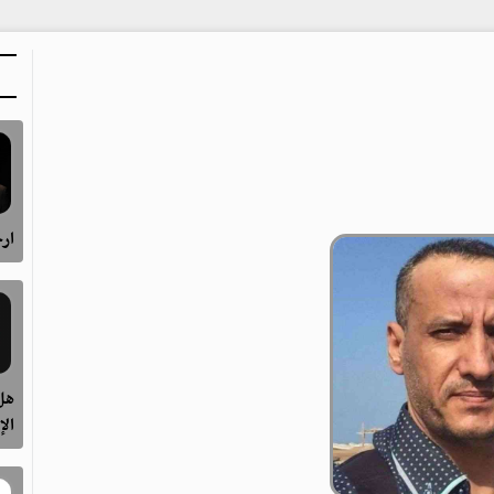
ارح
هل 
الإ