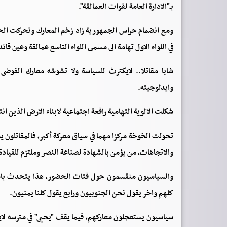
بـ"الادارة العامة لقوات العمالقة".
ومع انضمام حراس الجمهورية زاد زخم المعارك وتحركت الحر
في اللواء الاول تهامة الى مسمى اللواء التاسع عمالقة وعين قا
شابا مقاتلا.. لايكترث للسياسة ولا تشوشه معارك الفوضى 
وايدلوجيته.
شكلت الالوية التهامية رافعة اجتماعية لابناء الارض الذين انتقل
تحولت الخوخة مركزا مهما في سياق معركة أكبر، فالمقاتلون 
والاتجاهات، من يؤمن بالشهادة لصناعة النصر وملتزم للقيادة 
والسياسيون منقسمون حول فتات الحضور، هذا يتحدث باسم د
كلهم واخر يقول نحن الجنوبيون ورابع يقول كلنا يمنيون.
سياسيون يستعجلون معاركهم، فيما يقف "يحيى" في مترسه لاي