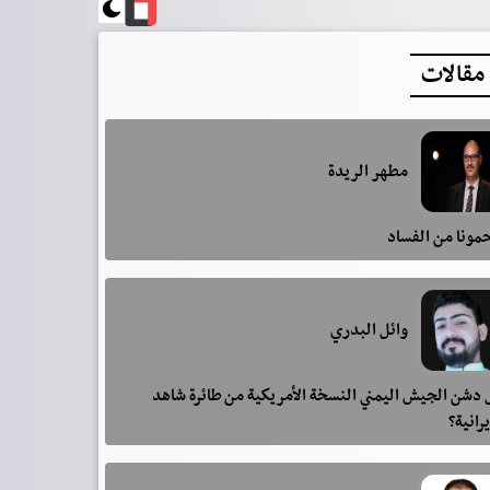
مقالات
مطهر الريدة
مونا من الفساد
وائل البدري
دشن الجيش اليمني النسخة الأمريكية من طائرة شاهد
يرانية؟