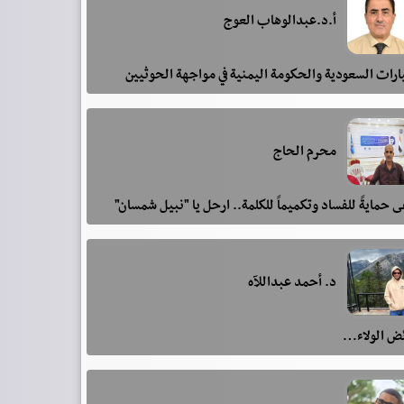
أ.د.عبدالوهاب العوج
رات السعودية والحكومة اليمنية في مواجهة الحوثيين
محرم الحاج
 حمايةً للفساد وتكميماً للكلمة.. ارحل يا "نبيل شمسان"
د. أحمد عبداللآه
ئض الولاء…