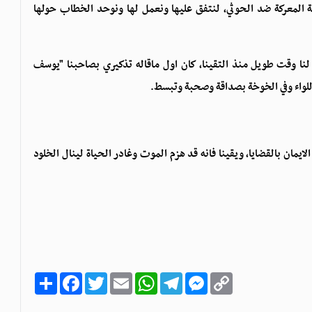
وية المعركة ضد الحوثي، لنتفق عليها ونعمل لها ونوحد الخطاب حولها
لنا وقت طويل منذ التقينا، كان اول ماقاله تذكيري بصاحبنا "يوسف
للواء وفي الخوخة بصداقة وصحبة وتبسط.
يمان بالقضايا، ويقينا فانه قد هزم الموت وغادر الحياة لينال الخلود
C
M
T
W
E
T
F
ا
o
e
e
h
m
w
a
ن
p
s
l
a
a
i
c
ش
y
s
e
t
i
t
e
ر