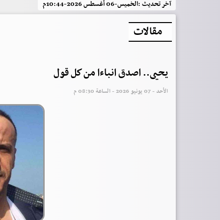
آخر تحديث :
الخميس-06 أغسطس 2026-10:44م
مقالات
يحيى.. اصدق انباءا من كل قول
الأحد - 07 يونيو 2026 - الساعة 08:30 م