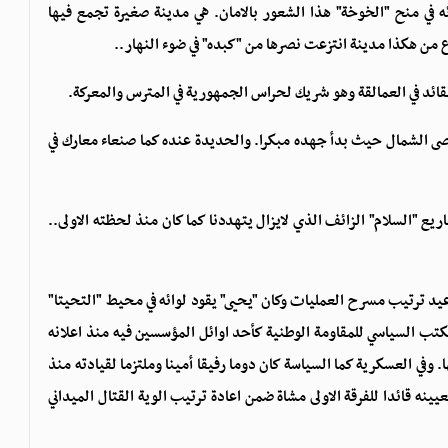
 في منح "الخوخة" هذا الشعور بالامان. هي مدينة صغيرة تجمع فيها
من هكذا مدينة انتزعت نصرها من "كبده" في ضوء النهار..
القائد في العمالقة وهو شريك لحراس الجمهورية في المترس والمعركة.
أقصى الشمال حيث بدأ جهده مبكرا. والحديدة عنده كما صنعاء معارك في
ع "السلام" الزائف الذي لايزال يتهددنا كما كان منذ لحظته الاولى..
عيد ترتيب مسرح العمليات وكان "يحيى" يقود لوائه في محيط "التحيتا"
ب السياسي للمقاومة الوطنية كأحد اوائل المؤسسين فيه منذ اعلانه
 وفي العسكرية كما السياسة كان دوما رفيقا أمينا وملتزما لقيادته منذ
نه قائدا للفرقة الاولى مشاة ضمن اعادة ترتيب الوية القتال الميداني