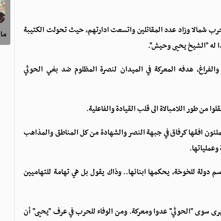
ب شمالا وزاد عدد المقاتلين واتسعت ادارتهم، حيث تحولت الكتيبة
ماي
ئدا له "الشيخ يحيى وحيش".
والفراغ، هدفه المعركة في الميدان لنصرة المظلوم ضد بغي الحوثي
وا من طور اللامبالاة الى قلب القيادة والفاعلية.
يملئون افقها كرفاق في جبهة النصر والشهادة من كل المناطق والمذاهب
وعملياتها.
ولة للخوخة، يحكمها ابنائها.. وذاك يقول بل هي تهامة للتهاميين
رى سوى "الحوثي" عدوا ومعركة. ومن الوفاء للحرب في عرف "يحيى" أن