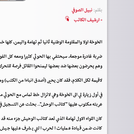
بقلم:
نبيل الصوفي
- ارشيف الكاتب
الخوخة اولا والمقاومة الوطنية ثانيا ثم تهامة واليمن، كلها
ضربة غادرة موجعة، سيحتفي بها الحوثي كثيرا ومعه كل ال
وهم يحرضون بعضها ضد بعضها ليمنحوا القاتل فرصة للتحرك 
لاقيمة لكل الكلام، فقد كان يحيى (أصدق انباءا من الكتب) و
عربته مكتوب عليها "كتائب الوحش".. بحثت عن التسجيل في 
كان اللواء الاول تهامة الذي تعد كتائب الوحيش جزء منه قد تم
كانت ضمن قيادة عمليات الحرب التي يشرف عليها جيش الا