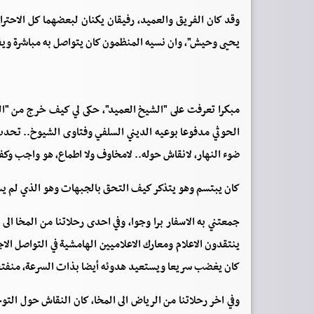
وقد كان الفريق والعميد، رفيقان يكنان لبعضهما كل الاحترا
يحيى وحيش"، وان نسيه المنظمون كان يتواصل به مباشرة ويفا
مبكرا تعرفت على "الشيخ العميد"، حكى لي كيف خرج من "الب
الحوثي مدفوعا بوعيه الديني السلفي وفتاوى الشيوخ.. تحدث
ضوء النهار، لانقاش حوله.. لامخاوف ولا اطماع، هو واجب وكفى،
كان يبتسم وهو يتذكر كيف التحق بالجبهات وهو الذي لم يس
جمعتني به الاسفار برا وجوا، وفي احدى رحلاتنا من المخا الى
ينتقدون الاعلام ومعارك الاعلاميين الهامشية في التواصل ال
كان يغضب سريعا ويستعيد هدوئه أيضا بذات السرعة، منفتحا عل
وفي اخر رحلاتنا من الرياض الى المخا، كان النقاش حول التو