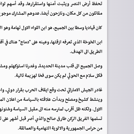
تحفظ أرض النصر ويثبت أمنها واستقرارها، وقد أسهم لوائه
مقاتلون من كل مكان، ونازحون أيضا، عدوهم المشترك موجوع 
كان قياديا وسطا بين الجميع، هو ابن اللواء الاول تهامة وهو 
ابن الخوخة الذي تعرفه ازقتها، وعينه على "دماج" هناك في 
الطريق الى الهدف.
وصل الجميع الى قلب مدينة الحديدة، وغدرنا استوكهلم ومشاري
فكل سلام مع الحوثي لم يكن سوى فخا لهزيمة تالية.
غادر الجيش الاماراتي تحت وقع ايقاف الحرب بقرار دولي، وا
وينشط كشيخ ومصلح وبدأت علاقته بالسياسة من اعلان المكت
الاول. ولكنه ظل أقرب لمترسه منه الى مقيل السياسة وشئونها.
تسلمها الفريق الركن طارق صالح والذي أصر قبل أشهر على تعيي
من حراس الجمهورية والالوية التهامية والعمالقة.