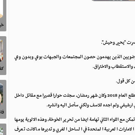
خيا
 خسرت "يحيى وحيش".
فوضويين الذين يهدمون حصون المجتمعات والجبهات بوعي وبدون وعي
والاستقطاب والاختراق.
كفى
من كل قول.
في أول زيارة لي الى الخوخة وهي لاتزال خط تماس مع الحوثي مطلع العام 2018 وكان شهر رمضان، سجلت حوارا قصيرا مع مقاتل داخل
ارشيفي ولم اجده للاسف ولكني سأصل اليه وانشره.
فا
كن مع اللواء الثاني تهامة ايضا من تحرير الخوخة، وهذه الالوية يومها
مارات العربية المتحدة في الساحل الغربي وتديرها ماكانت تعرف