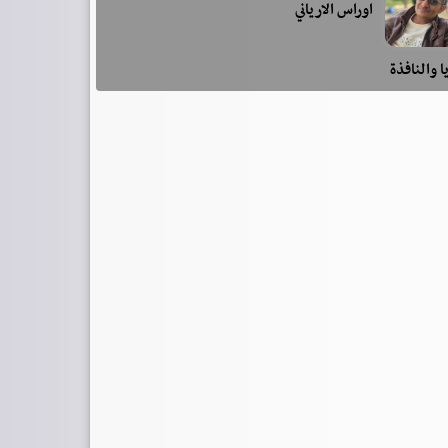
اوراس الارياني
ا والنافذة