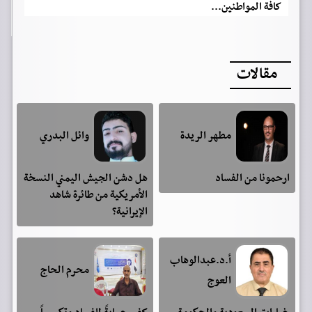
كافة المواطنين...
مقالات
مطهر الريدة
وائل البدري
ارحمونا من الفساد
هل دشن الجيش اليمني النسخة
الأمريكية من طائرة شاهد
الإيرانية؟
أ.د.عبدالوهاب
محرم الحاج
العوج