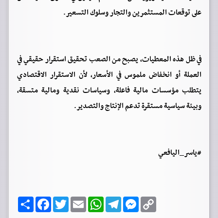
على توقعات المستثمرين والتجار وسلوك التسعير.
في ظل هذه المعطيات، يصبح من الصعب تحقيق استقرار حقيقي في
العملة أو انخفاض ملموس في الأسعار، لأن الاستقرار الاقتصادي
يتطلب مؤسسات مالية فاعلة، وسياسات نقدية ومالية متسقة،
وبيئة سياسية مستقرة تدعم الإنتاج والتصدير.
#ياسر_اليافعي
C
M
T
W
E
T
F
ا
o
e
e
h
m
w
a
ن
p
s
l
a
a
i
c
ش