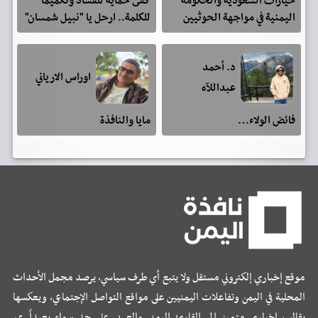
خيارات السعودية والحكومة
كفى حمايةً للفساد وتكميماً
اليمنية في مواجهة الحوثيين
للكلمة.. ارحل يا "نبيل شمسان"
د. أحمد
اوراس الارياني
عبداللآه
فائض الولاء…
مايا والنافذة
موقع إخباري إلكتروني مستقل ولا يتبع أي طرف سياسي، يرصد مجمل الأحداث
المحلية في اليمن وتفاعلات اليمنيين على مواقع التواصل الإجتماعي، ويعكسها
بقالب إخباري متميز إلى القارئ اليمني والعربي على حد سواء بعيداً عن