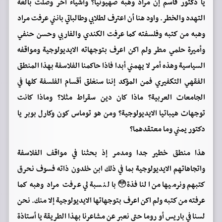
يا دكتور قاسم إن مراد وهبه صهيونيا؟ وأشياء آخر وصلت بالغة
التهدد والخطر. واود هنا أن اعترف لطلابي وطالباتي بانني عرفت مراد
وهبه من كتبه وفلسفته كما عرفت الكندي والفاربي وحسن حنفي
وأميرة حلمي مطر ولم اكن اعرف بتوجهاته الايديولوجية ومواقفه
السياسية وهذه أمر لا يهمني أبدا فاذا حاكمنا الفلاسفة بهذا المنطق
الفقهي التكفيري فمن المؤكد إننا سنغلق أقسام الفلسفة كلها في
الجامعات العربية؟ ماذا كان دين سقراط مثلا؟ وماذا كانت
توجهات هيباتيا الايديولوجية؟ ومن هو توماس كون وكارل بوبر يا
دكتور يمني وما معتقدهما؟
هذا منطق خطير جدا ومدمر إذ بحثنا في مواقف الفلاسفة
واتجاهاتهم الايديولوجية بما في ذلك ابن خلدون ذاته فسوف نحرق
كتبهم ونرميها من النافذة😳 بالنسبة لي عرفت مراد وهبه كما
عرفته من كتبه ولم اكن اعرف بتوجهاتها الايديولوجية إلا منك. نحن
لسنا في باريس أو روما حتى نعبر عن مشاعرنا بهذا الطريقة يا أستاذة