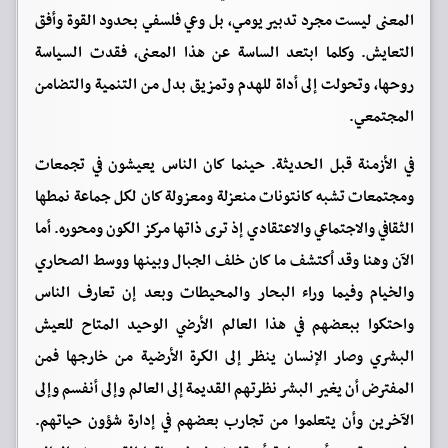
المعنى ليست مجرد تدبير يومي، بل وعي فلسفي بحدود القوة وأفق
التعايش. وكلما ابتعد الساسة عن هذا المعنى، فقدت السياسة
روحها، وتحولت إلى أداة للهدم وتمزيق بدل من التنمية والتضامن
المجتمعي.
في الأزمنة قبل الحديثة. حينما كان الناس يعيشون في تجمعات
ومجتمعات تشبه كانتونات منعزلة ومعزولة كان لكل جماعة نمطها
الثقافي والاجتماعي والاعتقادي إذ ترى ذاتها مركز الكون ومحوره. أما
الآن وهنا وقد اُكتشف ما كان خلف الجبال وبينها ووسط الصحاري
والخيام وفيما وراء البحار والمحيطات وبعد إن تعارف الناس
واحتكوا ببعضهم في هذا العالم الأرضي الوحيد المتاح للعيش
البشري وصار الإنسان ينظر إلى الكرة الأرضية من خارجها فمن
المفترض أن يغير البشر نظرتهم القديمة إلى العالم وإلى أنفسم وإلى
الآخرين وأن يتعلموا من تجارب بعضهم في إدارة شؤون حياتهم.