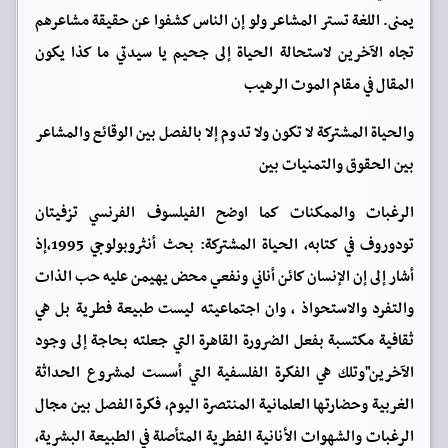
يمنى. اللغة تستر المشاعر ولو إن الناس كشفوا عن حقيقة مشاعرهم
تجاه الآخرين لاستحالة الحياة إلى جحيم يا سيدتي ما كذا يكون
المقال في مقام الموت الرهيب
والحياة المشتركة لا تكون ولا تدوم إلا بالفصل بين الوقائع والمشاعر
بين الحقوق والتمنيات بين
الرغبات والممكنات كما اوضح الفيلسوف الفرنسي تزفيتان
تودوروف في كتابه, الحياة المشتركة: بحث أنثروبولوجي 1995،إذ
أشار إلى إن الإنسان كائن أناني ونفعي محض يهيمن عليه حب الذات
والتفرد والاستحواذ ، وان اجتماعيته ليست طبيعة فطرية بل هي
ثقافية مكتسبة بفعل الضرورة القاهرة التي جعلته بحاجة إلى وجود
الآخرين"وتلك هي الفكرة الفلسفية التي أسست لمشروع الحداثة
الغربية وحضارتها العلمانية المنتصرة اليوم, فكرة الفصل بين مجال
الرغبات والشهوات الأنانية الفطرية المتأصلة في الطبيعة البشرية,