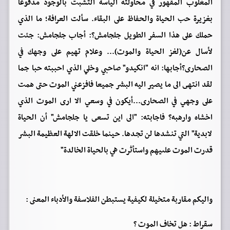
المغلوب المقهور في محاولته اليأسة التشبت بالوجود مدفوعاً
بغزيرة حب الحياة والحفاظ على البقاء. سألت العرافة؛ ما الذي
حملك على هذا السفر الطويل جلجامش؟: أجاب جلجامش: جئت
لأسال عن(لغز الحياة والموت)... وعلام تهيم على وجهك في
الصحارى؟أجابها: انه "انكيدو" صاحبي وخلي الذي احببته حبا جما
لقد انتهى الى ما يصير اليه البشر جميعا فافزعني الموت حتى همت
على وجهي في الصحارى...أيكون في وسعي الا ارى الموت الذي
اخشاه وارهبه؟ فاجابته: "الى اين تسعى يا جلجامش" أن الحياة
لابدية" التي تنشدها لن تجدها. حينما خلقت الالهة العظيمة البشر
قدرت الموت علىيهم واستأثرت هي بالحياة الخالدة"
واليكم مقاربة متخيلة لكيفية يستبطن الفلاسفة والأدباء المعنى :
سقراط : هل تخاف الموت ؟