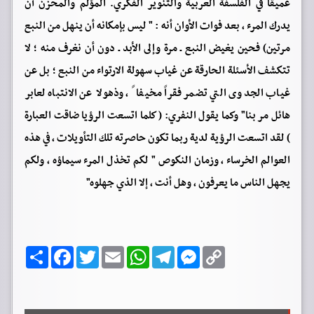
عميقًا في الفلسفة العربية والتنوير الفكري. المؤلم والمحزن أن
يدرك المرء ، بعد فوات الأوان أنه : " ليس بإمكانه أن ينهل من النبع
مرتين) فحين يغيض النبع ـ مرة وإلى الأبد ـ دون أن نغرف منه ؛ لا
تتكشف الأسئلة الحارقة عن غياب سهولة الارتواء من النبع ؛ بل عن
غياب الجدوى التي تضمر فقراً مخيفا ً ، وذهولا عن الانتباه لعابر
هائل مر بنا" وكما يقول النفري: ( كلما اتسعت الرؤيا ضاقت العبارة
) لقد اتسعت الرؤية لدية ربما تكون حاصرته تلك التأويلات ، في هذه
العوالم الخرساء ، وزمان النكوص " لكم تخذل المرء سيماؤه ، ولكم
يجهل الناس ما يعرفون ، وهل أنت ، إلا الذي جهلوه"
C
M
T
W
E
T
F
ا
o
e
e
h
m
w
a
ن
p
s
l
a
a
i
c
ش
y
s
e
t
i
t
e
ر
b
t
l
s
g
e
L
o
e
A
r
n
i