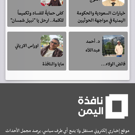
خيارات السعودية والحكومة
كفى حمايةً للفساد وتكميماً
اليمنية في مواجهة الحوثيين
للكلمة.. ارحل يا "نبيل شمسان"
د. أحمد
اوراس الارياني
عبداللآه
فائض الولاء…
مايا والنافذة
موقع إخباري إلكتروني مستقل ولا يتبع أي طرف سياسي، يرصد مجمل الأحداث