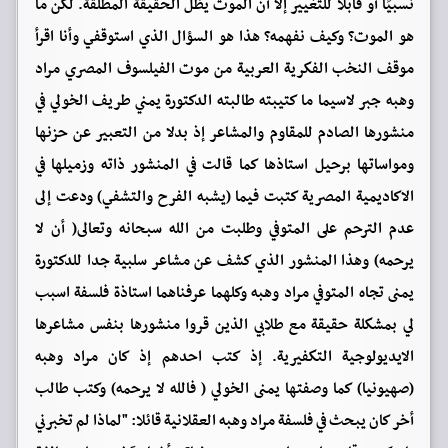
نسبيًا أو قابلًا للتغيير إلا أن الموت يظل الحقيقة المطلقة. لكن ما
هو الموت؟ وكيف نفهمه؟ هذا هو السؤال الذي استوقفي وأنا اقرأ
موقف النخب الفكرية العربية من موت الفيلسوف المصري مراد
وهبه جبر لاسيما ما كتيبته طالبته الدكتورة يمني طريف الخولي في
منشورها الصادم للمقاوم والمشاعر إذ بدلا من التعبير عن حزنها
ومواساتها برحيل استاذها كما قالت في المنشور ذاته وزميلها في
الاكاديمية المصرية كتبت فيما (يشبه الفرح والتشفي) ودعت إلى
عدم الترحم على المتوفي وطلبت من الله سبحانه وتعالى( أن لا
يرحمه) وهذا المنشور الذي كشف عن مشاعر سلبية جدا للدكتورة
يمنى تجاه المتوفي مراد وهبه وكلهما عرفناهما استاذة فلسفة اسبب
لي بمشكلة حقيقة مع طلابي الذين قروا منشورها بنفس مشاعرها
الايديولوجية التكفيرية. إذ كتب احدهم إذ كان مراد وهبه
(صهيونيا) كما وصفتها يمنى الخولي ( فالله لا يرحمه) وكتب طالب
أخر كان يبحث في فلسفة مراد وهبه العقلانية قائلا: "لماذا لم تخبرني