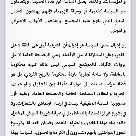
والمؤسسات. وعندما يغفل الساسة عن هذه الحقيقة، ويتعاملون
مع السياسة كغنيمة أو وسيلة للهيمنة، فإنهم يهددون الأساس
المدني الذي يقوم عليه المجتمع، ويفتحون الأبواب للاحتراب
والفوضى.
إن إدراك معنى السياسة هو إدراك أن الشرعية تُبنى على الثقة لا على
القهر، وعلى المشاركة لا على الإقصاء، وعلى المصلحة العامة لا على
نزوات الأفراد. فالمجتمع السياسي ليس عائلة كبيرة محكومة
بالعاطفة، ولا ساحة تجارية باردة محكومة بالربح الفردي، بل هو
فضاء مركب يستند إلى موازنة دقيقة بين الحقوق والواجبات،
الحرية والنظام، المصلحة الخاصة والمصلحة العامة. وعليه، فإن
مسؤولية الساسة الحقيقية ليست في إرضاء الجماهير بالشعارات، ولا
في إشباع غرائز السلطة بالتسلط، بل في صيانة شروط العيش المشترك
ذاته: بناء دولة القانون، واحترام التعدد، وضمان العدالة، وترسيخ
شعور المواطنين بأنهم متساوون في الكرامة والحقوق. السياسة بهذا