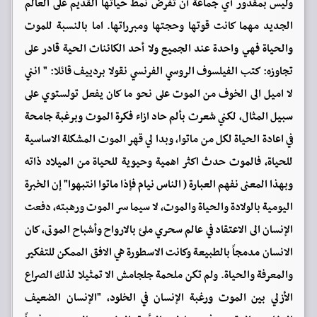
وليس بمقدور أي جماعة أن تفرض نمط حياتها القديم على العالم
الجديد مهما كانت قوتها وحجتها ومبرراتها. اما بالنسبة للموت
والحياة فهي واحدة عند الجميع ولا أحد الكائنات الحية قادر على
تجاوزه: كتب الفيلسوف الروسي الفرنسي نقولا بردييف قائلا: " انني
لا اميل الى الخوف من الموت على نحو ما كان يفعل تولستوي على
سبيل المثال، لكني شعرت بألم حاد ازاء فكرة الموت وبرغبة جامحة
في اعادة الحياة لكل من ماتوا، وبدا لي قهر الموت المشكلة الاساسية
للحياة، فالموت حدث اكثر اهمية وحيوية للحياة من الميلاد ذاته
وبهذا المعنى نفهم العبارة ( الناس نيام فإذا ماتوا انتبهوا" إن الخبرة
اليومية بالولادة والحياة والموت، لا سيما سر الموت ورهبته، دفعت
الإنسان الى الاعتقاد في عالم سحري ملئ بالارواح وأشباح الموتى، كان
الانسان مدمجاً بالطبيعة وكانت الاسطورة هي الافق الممكن للتفكير
والمعرفة والحياة. ولم تكن ملحمة جلجامش الا تمثيلا لذلك الصراع
الأزلي بين الموت ورغبة الإنسان في الخلود، "الإنسان الضعيف