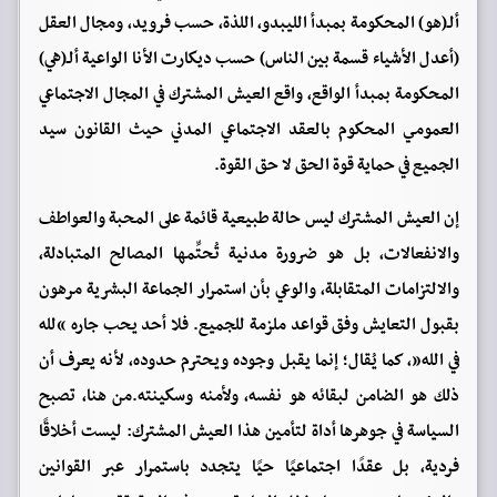
ألـ(هو) المحكومة بمبدأ الليبدو, اللذة, حسب فرويد, ومجال العقل
(أعدل الأشياء قسمة بين الناس) حسب ديكارت الأنا الواعية ألـ(هي)
المحكومة بمبدأ الواقع, واقع العيش المشترك في المجال الاجتماعي
العمومي المحكوم بالعقد الاجتماعي المدني حيث القانون سيد
الجميع في حماية قوة الحق لا حق القوة.
إن العيش المشترك ليس حالة طبيعية قائمة على المحبة والعواطف
والانفعالات، بل هو ضرورة مدنية تُحتِّمها المصالح المتبادلة،
والالتزامات المتقابلة، والوعي بأن استمرار الجماعة البشرية مرهون
بقبول التعايش وفق قواعد ملزمة للجميع. فلا أحد يحب جاره “لله
في الله”، كما يُقال؛ إنما يقبل وجوده ويحترم حدوده، لأنه يعرف أن
ذلك هو الضامن لبقائه هو نفسه، ولأمنه وسكينته.من هنا، تصبح
السياسة في جوهرها أداة لتأمين هذا العيش المشترك: ليست أخلاقًا
فردية، بل عقدًا اجتماعيًا حيًا يتجدد باستمرار عبر القوانين