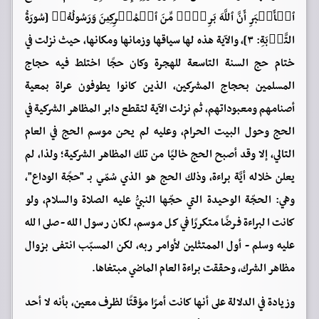
ٱلۡأَكۡبَرِ أَنَّ ٱللَّهَ بَرِیۤءࣱ مِّنَ ٱلۡمُشۡرِكِینَ وَرَسُولُهُۥۚ [سُورَةُ
التَّوۡبَةِ: ٣]، والآية هذه لها سياقها وزمانها ومكانها، حيث نزلت في
ختام حج السنة التاسعة للهجرة وكان حجًا اختلط فيه حجاج
المسلمين بحجاج المشركين، الذين كانوا يطوفون عراة بمعية
أصنامهم ومعبوداتهم، ثم نزلت الآية لتقطع دابر المظاهر الشركية في
الحج وحول البيت الحرام، وعليه لم يحن موسم الحج في العام
التالي، إلا وقد أصبح الحج خاليًا من تلك المظاهر الشركية؛ ولذا، لم
يعلن خلاله أيَّة براءة، وذلك الحج هو الذي سُمّي بـ "حجًة الوداع"،
وهي: الحجّة الوحيدة التي حجّها النبيُّ عليه الصلاة والسلام، ولو
كانت البراءة فرضًا متكررًا في كل موسم، لكان رسول الله -صلى الله
عليه وسلم - أول الممتثلين لأوامر ربه، لكن المسبّب انتفى بزوال
مظاهر الشرك، وحققت براءة العام الماضي مبتغاها.
وزيادة في الدلالة على أنها كانت أمرًا مؤقتًا لظرف معين، بأنه لا أحد