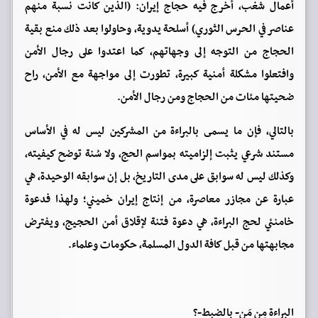
أعمال شغب، أخرج فيه حجاج إيران: (الذين كانت نسبة منهم
عناصر في الحرس الثوري) أسلحة يدوية، وحاولوا بعد ذلك منع بقية
الحجاج من التوجه إلى وجهاتهم، كما اعتدوا على رجال الأمن
وافتعلوا مشكلة أمنية كبيرة، تطورت إلى مواجهة مع الأمن، راح
ضحيتها مئات من الحجاج ومن رجال الأمن.
بالتالي، فإن ما يسمى بالبراءة من المشركين ليس له في الأساس
مستند شرعي يثبت إلزاميته بمواسم الحج، ولا سُنة توضح كيفيته،
وكذلك ليس له سوابق على مدى التاريخ، بل إن سوابقه الوحيدة، هي
عبارة عن مجازر معاصرة، من إنتاج إيران خميني؛ ولهذا فدعوة
خامنئي لحج البراءة، هي دعوة فتنة لإقلاق أمن الحجيج، ويفترض
مجابهتها من قبل كافة الدول المسلمة، حكومات وعلماء.
البراءة مِن مَن- بالضبط-؟