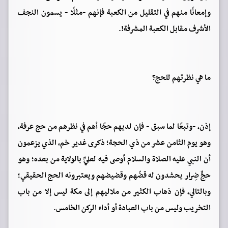
وإمعانًا منهم في التقليل من الكعبة فإنهم -مثلًا - يسمون النجف
الأشرف مقابل الكعبة المشرفة!.
ما هي نظرتهم للحج؟
إذن، -وتبعًا لما سبق - فإن لديهم حجًا أهم في نظرهم من حج عرفة،
وهو يوم الثامن عشر من ذي الحجة؛ ذكرى غدير خم، الذي يزعمون
أن النبي عليه الصلاة والسلام أوصى فيه لعليٍّ بالولاية من بعده؛ وهو
حجٌّ ضِرار يحشدون له قضّهم وقضيضهم ويعتبرونه الحج الحقيقي؛
وبالتالي، فإن ذهاب الكثير من ملاليهم إلى مكة ليس إلا من باب
التخريب وليس من باب العبادة أو أداء الركن الخامس.