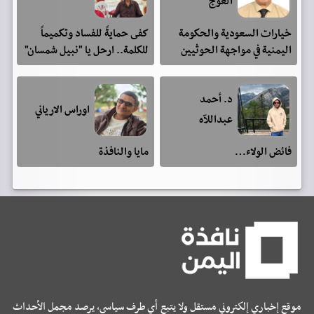
العوج
خيارات السعودية والحكومة
كفى حمايةً للفساد وتكميماً
اليمنية في مواجهة الحوثيين
للكلمة.. ارحل يا "نبيل شمسان"
د. أحمد
اوراس الارياني
عبداللآه
فائض الولاء…
مايا والنافذة
موقع إخباري إلكتروني مستقل ولا يتبع أي طرف سياسي، يرصد مجمل الأحداث