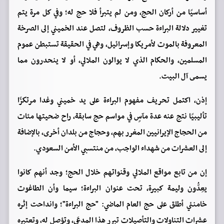
أساسيًا من أركان الحج، ومن لم يتبرأ فلا حج له؛ وفي كل مرة يتم
تغيير دلالة البراءة حسب الظروف، لتصل عند الخميني إلى الصرخة
المعروفة بالموت لأمريكا وإسرائيل، وهي في الحقيقة تستبطن عموم
المسلمين، والحكام الذي لا يوالون الملالي، أو لا ينحدرون مما
يسمى آل البيت.
إذن، اكتمل تحريف مفهوم البراءة على يد خميني وغدا مرتكزًا
تأليبيًا نتج عنه عدة مآسٍ في مواسم حج سابقة، راح ضحيتها مئات
من الحجاج الإيرانيين المغرر بهم، وحجاج من بلدان أخرى، بالإضافة
إلى العشرات من شهداء الواجب، من منتسبي الأمن السعودي.
إن من تابع مواقع الملالي وقنواتهم خلال الحج؛ وجد أنهم كانوا
يعِدُّون وليمة كبيرة، تحت عنوان البراءة؛ سيما وأن الطاغوت
خامنئي أطلق على حج العام الماضي: "حج البراءة"؛ وانداحت إثره
عشرات التناولات والتأصيلات تبرر هذا المدعَى، وتؤصل له، وتعتبره