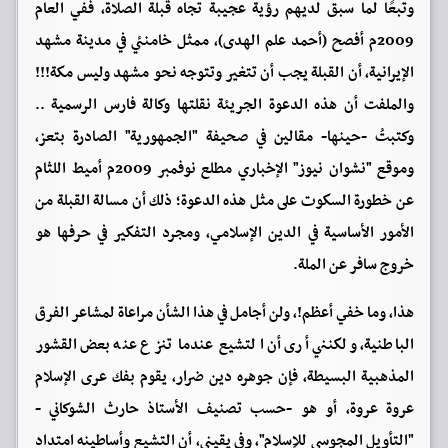
وتبعًا لما سبق لديهم رؤية عجيبة تجاه قبلة الصلاة، ففي العام
2009م أفصح (أحمد علم الهدى)، ممثل خامنئي في مدينة مشهد
الإيرانية، أن القبلة يجب أن تتغير وتتوجه نحو مشهد وليس مكة!!!
والملفت أن هذه الدعوة الجريئة نقلتها وكالة فارس الرسمية ..
وكتبتُ -حينها- مقالين في صحيفة "الجمهورية" الصادرة بتعز،
وموقع "نشوان نيوز" الإخباري مطلع نوفمبر 2009م أميط اللثام
عن خطورة السكوت على مثل هذه الدعوة؛ ذلك أن مسالة القبلة من
الأمور الأساسية في الدين الإسلامي، ومجرد التفكير في حرفها هو
خروج سافر عن الملة.
هذا، وما خفي أعظم!، ولن أجامل في هذا الشأن مراعاة لمشاعر الفرق
الباطنية، ولكنني أرى أن التشيع عندما تنزع عنه بعض القشور
المذهبية البسيطة، فإن جوهره دين ضرار، يقوم بفك عرى الإسلام
عروة عروة، أو هو -حسب تصنيف الأستاذ حارث الشوكاني -
"التأويل المجوسي للإسلام"، وفي يقيني، أن التشيع وأساطينه امتداد