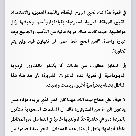
في غمرة هذا كله، نحيي الروح اليقظة، والفهم العميق، والاستعداد
الكبير، للمملكة العربية السعودية؛ بقيادتها، وأمنها، وجيشها، وكل
مواطنيها، حيث كانت هناك درجة عالية من التأهب، والجميع يردد
عبارة واحدة: "أمن الحج خط أحمر، لن نتهاون فيه، ولن يتم
تجاوزه".
في المقابل مطلوب من علمائنا ألا يكتفوا بالفتاوى الرمزية
الدبلوماسية، في تعرية هذه الدعوات الشريرة؛ لأن مداهنة هذا
الباطل يجعله يتجرأ مرة أخرى، ويعبث ويعيث.
لا خوف على حجاج بيت الله، مهما كان الشر الذي يريده هؤلاء ممن
يدعون البراءة من المشركين؛ ذلك أن السلطات السعودية ستكون
بالمرصاد، وهي جاهزة جدًا، ولديها خبرة في التعامل مع المخاطر
بكافة أنواعها؛ ولعل في مثل هذه الدعوات التخريبية الصادرة من