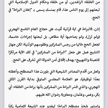
من الخلفاء الراشدين، أو من خلفاء وحكام الدول الإسلامية التي
تبعتهم إلى يوم الناس هذا، قام بمنسك يسمى بـ "إعلان البراءة" في
الحج.
إذن، فالبراءة هي آية قرآنية تُليت على حجاج العام التاسع الهجري
(ولم تزل)، ولم يصاحبها أية مظاهر، بل تبعتها إجراءات حاسمة،
لجعل الحج خاليا من رجس المشركين وطقوسهم الوثنية؛ لكن جهاز
التشيع عمل على جعل "البراءة من المشركين" في تلك الآية مرتكزًا
للتعبئة والتهييج؛ بهدف إقلاق أمن الدولة التي تشرف على الحج.
ولعل من أقدم المصادر الشيعية التي بلورت هذا المصطلح، وأعطته
بعدًا توظيفيًا، هو العلامة المجلسي المتوفي بداية القرن الثاني
الهجري، والذي فسّر البراءة من المشركين بأنها براءة من الخلفاء: أبي
بكر، وعمر، وعثمان، ومعاوية رضوان الله عليهم.
واستمر شحذ مصطلح البراءة؛ ليغدو عند الشيعة الإمامية ركنًا