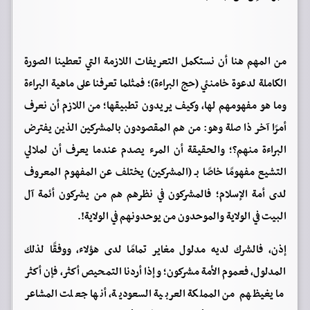
من المهم هنا أن نستكمل التعريفات اللازمة التي تعطينا الصورة
الكاملة لدعوة خامنئي (حج البراءة)؛ فمثلما تعرفنا على ماهية البراءة
وما هو مفهومهم لها، وكيف يريدون تطبيقها؛ من اللازم أن نعرف
أمرًا آخر ذا صلة وهو: من هم المقصودون بالمشركين الذين يفترض
البراءة منهم؟؛ والحقيقة أن المرء يصدم عندما يعرف أن لملالي
التشيع مفهومًا خاصًا بـ (المشركين) يختلف عن المفهوم المعروف
لدى أمة الإسلام؛ فالمشركون في نظرهم هم من يشركون أئمة آل
البيت في الولاية والموحدون من يوحدونهم في الولاية!.
إذن، فالشرك لديه مدلول مغاير تمامًا لدى هؤلاء، ووفقًا لذلك
المدلول، فعموم الأمة مشركون؛ وإذا أردنا التمحيص أكثر، فإن أكثر
ما يغيظهم من المملكة العربية السعودية، أنها جعلت المشاعر