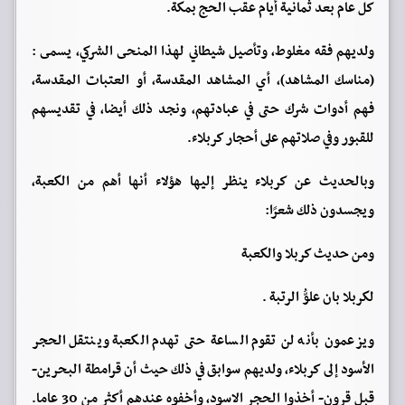
كل عام بعد ثمانية أيام عقب الحج بمكة.
ولديهم فقه مغلوط، وتأصيل شيطاني لهذا المنحى الشركي، يسمى :
(مناسك المشاهد)، أي المشاهد المقدسة، أو العتبات المقدسة،
فهم أدوات شرك حتى في عبادتهم، ونجد ذلك أيضا، في تقديسهم
للقبور وفي صلاتهم على أحجار كربلاء.
وبالحديث عن كربلاء ينظر إليها هؤلاء أنها أهم من الكعبة،
ويجسدون ذلك شعرًا:
ومن حديث كربلا والكعبة
لكربلا بان علوُّ الرتبة .
ويزعمون بأنه لن تقوم الساعة حتى تهدم الكعبة وينتقل الحجر
الأسود إلى كربلاء، ولديهم سوابق في ذلك حيث أن قرامطة البحرين-
قبل قرون- أخذوا الحجر الاسود، وأخفوه عندهم أكثر من 30 عاما.