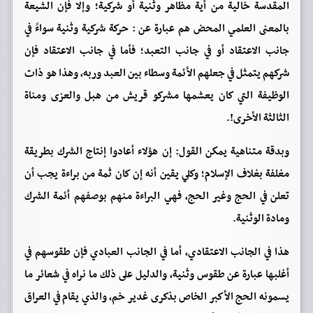
المقدسة خالية من أية مظاهر وثنية أو شركية؛ وإلا فإن الشيعة
بالمعنى العلمي المحض هم عبارة عن : حركة شركية وثنية سواءً في
جانب الاعتقاد أو في جانب التعبد؛ فأما في جانب الاعتقاد فإن
شركهم يتمثل في جعلهم الأئمة وسطاء بين العبد وربه، وهذا هو ذات
الوظيفة التي كان يعشمها مشركو قريش من هبل والعزى ومناة
الثالثة الأخرى!.
وبدقة متناهية يمكن القول: إن هؤلاء أعادوا إنتاج الشرك بطريقة
مغلفة بغلاف الإسلام؛ وكلي يقين أنه إن كان ثمة من براءة يجب أن
تعلن في الحج وغير الحج، فهي البراءة منهم بوصفهم أئمة الشرك
ومادة الوثنية.
هذا في الجانب الاعتقادي، أما في الجانب العبادي فإن طقوسهم في
أغلبها عبارة عن طقوس وثنية، والدليل على ذلك ما نراه في شعائر ما
يسمونه الحج الأكبر الخاص بذكرى غدير خم، والذي يقام في العراق