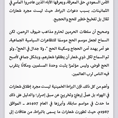
الأمن السعودي حق المعرفة، ويعرفها الآباء الذين عاصروا المآسي في
الثمانينات، بسبب دعوات البراءة، حيث ليست مجرد شعارات
تقال بل تفخيخ خطير للحج والحجيج.
وصحيح أن سلطات الحرمين تحترم مذاهب ضيوف الرحمن، لكن
السماح لجعل موسم الحج موسمًا للتظاهرات السياسية الجماعية،
هو أمر يهدد أمن الحجاج وسكينة الحج "، ولا جدال في الحج"، ولو
تم السماح لكل ذوي شعار أن يطلقوا شعارهم، وبشكل جماعي لأصبح
الحج فوضى، وليس مؤتمرًا يثبت وحدة المسلمين، ومكانًا يتقرب
فيه الناس لرب العالمين.
وأهم من كل ذلك، فإن البراءة الخمينية ليست مجرد إطلاق شعارات
في الهواء بل عملٌ إرهابيٌ وتخريبيٌ عن سبق إصرار؛ والدليل على ذلك
ما حدث في مواسم سابقة، وأبرزها في العام 1407هـ ـــ الموافق
1987م، حيث تطورت شعارات ما يسمى بالبراءة، من هتافات إلى