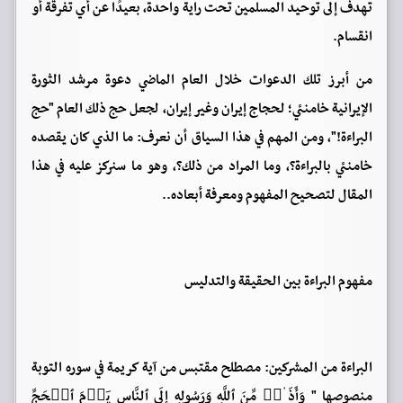
تهدف إلى توحيد المسلمين تحت راية واحدة، بعيدًا عن أي تفرقة أو
انقسام.
من أبرز تلك الدعوات خلال العام الماضي دعوة مرشد الثورة
الإيرانية خامنئي؛ لحجاج إيران وغير إيران، لجعل حج ذلك العام "حج
البراءة!"، ومن المهم في هذا السياق أن نعرف: ما الذي كان يقصده
خامنئي بالبراءة؟، وما المراد من ذلك؟، وهو ما سنركز عليه في هذا
المقال لتصحيح المفهوم ومعرفة أبعاده..
مفهوم البراءة بين الحقيقة والتدليس
البراءة من المشركين: مصطلح مقتبس من آية كريمة في سوره التوبة
منصوصها " وَأَذَ ٰ⁠نࣱ مِّنَ ٱللَّهِ وَرَسُولِهِ إِلَى ٱلنَّاسِ یَوۡمَ ٱلۡحَجِّ