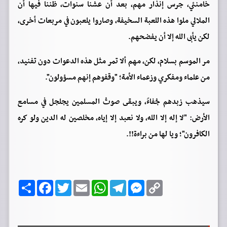
خامنئي، جرس إنذار مهم، بعد أن عشنا سنوات، ظننا فيها أن
الملالي ملوا هذه اللعبة السخيفة، وصاروا يلعبون في مربعات أخرى،
لكن يأبى الله إلا أن يفضحهم.
مر الموسم بسلام، لكن، مهم ألا تمر مثل هذه الدعوات دون تفنيد،
من علماء ومفكري وزعماء الأمة؛ "وقفوهم إنهم مسؤولون".
سيذهب زبدهم جُفاءً، ويبقى صوتُ المسلمين يجلجل في مسامع
الأرض: "لا إله إلا الله، ولا نعبد إلا إياه، مخلصين له الدين ولو كره
الكافرون"؛ ويا لها من براءة!!.
C
M
T
W
E
T
F
ا
o
e
e
h
m
w
a
ن
p
s
l
a
a
i
c
ش
y
s
e
t
i
t
e
ر
b
t
l
s
g
e
L
o
e
A
r
n
i