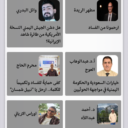
مطهر الريدة
وائل البدري
ارحمونا من الفساد
هل دشن الجيش اليمني النسخة
الأمريكية من طائرة شاهد
الإيرانية؟
أ.د.عبدالوهاب
محرم الحاج
العوج
خيارات السعودية والحكومة
كفى حمايةً للفساد وتكميماً
اليمنية في مواجهة الحوثيين
للكلمة.. ارحل يا "نبيل شمسان"
د. أحمد
اوراس الارياني
عبداللآه