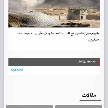
هجوم حوثي بالصواريخ الباليستية يستهدف مأرب.. سقوط ضحايا
مدنيين.
قد يعجبك ايضا
مقالات