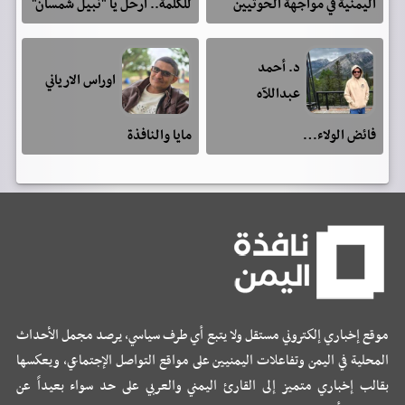
اليمنية في مواجهة الحوثيين
للكلمة.. ارحل يا "نبيل شمسان"
د. أحمد
اوراس الارياني
عبداللآه
فائض الولاء…
مايا والنافذة
موقع إخباري إلكتروني مستقل ولا يتبع أي طرف سياسي، يرصد مجمل الأحداث
المحلية في اليمن وتفاعلات اليمنيين على مواقع التواصل الإجتماعي، ويعكسها
بقالب إخباري متميز إلى القارئ اليمني والعربي على حد سواء بعيداً عن