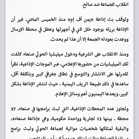
انقلاب للجماعة ضد صالح.‏
وتوقف بث إذاعة “يمن أف إم” منذ الخميس الماضي، غير أن
الإذاعة بررته بوجود خلل فني في أجهزتها وعطل في محطة الإرسال
ووعدت بعودته الجمعة إلا أن هذا لم يحدث.
ومنذ الانقلاب على الشرعية ودخول ميليشيا الحوثي صنعاء كثفت
تلك الميليشيات من حضورها الإعلامي، عبر الموجات الإذاعية، نظراً
لقدرتها على الانتشار والتوسع في نطاق جغرافي كبير وبتكلفة أقل،
ساعدها في ذلك طبيعة الريف اليمنية ، حيث تنتشر الإذاعة بشكل
كبير، ويعدها اليمنيون أهم وسائل الإعلام.
وتجاوز عدد المحطات الإذاعية، التي تبث برامجها في صنعاء، 27
محطة ، بينها 13 تجارية وواحدة حكومية، وهي “إذاعة صنعاء”،
والبقية تمتلكها شخصيات موالية لجماعة الحوثي وتبث برامج
مساندة للجماعة وباتت تمتلك جمهوراً كبيراً من المتابعين.