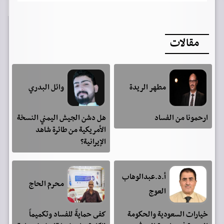
مقالات
مطهر الريدة
وائل البدري
ارحمونا من الفساد
هل دشن الجيش اليمني النسخة
الأمريكية من طائرة شاهد
الإيرانية؟
أ.د.عبدالوهاب
محرم الحاج
العوج
خيارات السعودية والحكومة
كفى حمايةً للفساد وتكميماً