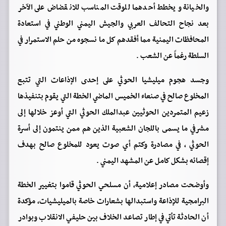
والخيانة ويخطط أحدهما للوقت المناسب للانقضاض على الآخر
بعد نجاح التحالف العربي والجيش اليمني الوطني في استعادة
المحافظات اليمنية مما أفقدهم كل ما نسجوه من حلم الاستمرار في
السلطة رغماً عن الشعب .
وجسد هجوم ميليشيا الحوثي على إحدى الإذاعات التي تتبع
المخلوع صالح في صنعاء الخميس الماضي الخطة التي يقوم بتنفيذها
زعيم المتمردين الحوثيين عبدالملك الحوثي التي أوعز خلالها إلى
مشرفي ما يسمى باللجان الشعبية الذين هم ممن ينتمون إلى أسرة
الحوثي ، في مصادرة وكتم أي صوت يعود للمخلوع صالح بهدف
إقصائه بشكل كامل عن المشهد اليمني .
وأوضحت مصادر إعلامية، أن مسلحي الحوثي قاموا بتغيير الخطة
البرامجية للإذاعة ‏واستبدالها بشعارات خاصة بالميليشيات، مؤكدة
أن الحادثة تأتي في إطار تصاعد الخلاف بين حليفي ‏الانقلاب وبوادر