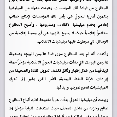
المخلوع من قيادة تلك المؤسسات، وعينت مدراء من الميليشيا
ينتمون أسريا للحوثي على رأس تلك المؤسسات لإنتاج خطاب
إعلامي يخدم ميليشيا الانقلاب ومشروعها ، وأصبح المخلوع
محاصراً إعلامياً حيث لا يسمح بظهوره على أي وسيلة إعلامية من
الوسائل التي سيطرت عليها ميليشيات الانقلاب.
وأكدت أنه لم يعد للمخلوع سوى قناة “اليمن اليوم” وصحيفة
“اليمن اليوم”، التي بدأت ميليشيات الحوثي الانقلابية مؤخراً حملة
لإيقافهما من خلال إظهار وثائق تكشف تمويل القناة والصحيفة من
إيرادات شركة النفط اليمنية، الأمر الذي يشير إلى تحرك
الميليشيات لقطع تمويلها وإيقافها.
وبينت أن ميليشيا الحوثي بدأت حرباً مفتوحة لطرد أتباع المخلوع
صالح وحزبه من داخل الصحف حيث استدعت النيابة مؤخرا 14
صحفياً من مؤسسة الثورة من أتباع المخلوع وحزبه للتحقيق معهم