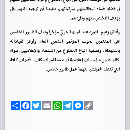
في قضايا فساد لمطالبتهم بمرتباتهم، مفيدة أن توجيه التهم يأتي
بهدف التخلص منهم وطردهم.
وأطلق زعيم التمرد عبدالملك الحوثي مؤخراً وصف الطابور الخامس
على المنتمين لحزب المؤتمر الشعبي العام وأوعز لقياداته
باستهداف وتصفية اتباع المخلوع من النشطاء والإعلاميين، سواء
كانوا ضمن مؤسسات إعلامية أو مستقلين لإسكات الأصوات كافة
التي تنتقد الميلشيا بتهمة عمل طابور خامس.
C
M
T
W
E
T
F
ا
o
e
e
h
m
w
a
ن
p
s
l
a
a
i
c
ش
y
s
e
t
i
t
e
ر
b
t
l
s
g
e
L
o
e
A
r
n
i