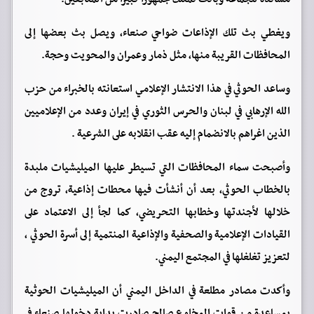
ويغطي بث تلك الإذاعات ضواحي صنعاء، ويصل بث بعضها إلى
المحافظات القريبة منها، مثل ذمار وعمران والمحويت وحجة.
وساعد الحوثي في هذا الانتشار الإعلامي استعانته بالخبراء من حزب
الله الإرهابي في لبنان والحرس الثوري في إيران وعدد من الإعلاميين
الذين اغراهم بالانضمام إليه عقب انقلابه على الشرعية .
وأصبحت سماء المحافظات التي تسيطر عليها الميليشيات ملبدة
بالخطاب الحوثي، بعد أن أنشأت فيها محطات إذاعية، تروج من
خلالها لأجندتها وخطابها التحريضي، كما لجأ إلى الاعتماد على
القيادات الإعلامية والصحفية والإذاعية المنتمية إلى أسرة الحوثي ،
لتعزيز تغلغلها في المجتمع اليمني.
وأكدت مصادر مطلعة في الداخل اليمني أن الميليشيات الحوثية
بمساعدة من قوات المخلوع صالح صادرت بداية دخولها صنعاء في