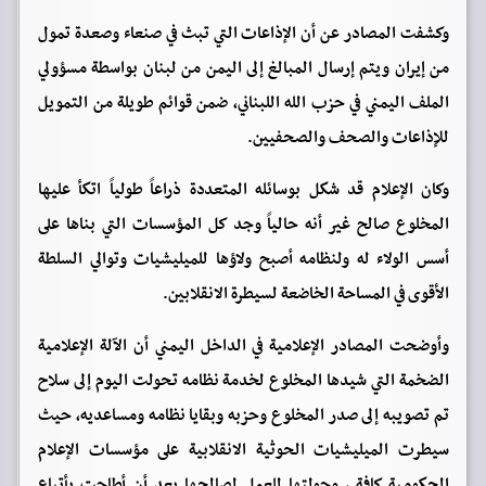
وكشفت المصادر عن أن الإذاعات التي تبث في صنعاء وصعدة تمول
من إيران ويتم إرسال المبالغ إلى اليمن من لبنان بواسطة مسؤولي
الملف اليمني في حزب الله اللبناني، ضمن قوائم طويلة من التمويل
للإذاعات والصحف والصحفيين.
وكان الإعلام قد شكل بوسائله المتعددة ذراعاً طولياً اتكأ عليها
المخلوع صالح غير أنه حالياً وجد كل المؤسسات التي بناها على
أسس الولاء له ولنظامه أصبح ولاؤها للميليشيات وتوالي السلطة
الأقوى في المساحة الخاضعة لسيطرة الانقلابين.
وأوضحت المصادر الإعلامية في الداخل اليمني أن الآلة الإعلامية
الضخمة التي شيدها المخلوع لخدمة نظامه تحولت اليوم إلى سلاح
تم تصويبه إلى صدر المخلوع وحزبه وبقايا نظامه ومساعديه، حيث
سيطرت الميليشيات الحوثية الانقلابية على مؤسسات الإعلام
الحكومية كافة ، وحولتها للعمل لصالحها بعد أن أطاحت بأتباع