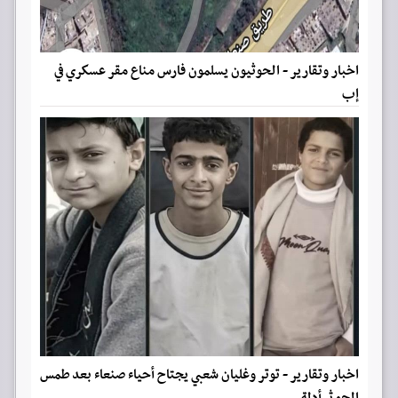
اخبار وتقارير - الحوثيون يسلمون فارس مناع مقر عسكري في
إب
اخبار وتقارير - توتر وغليان شعبي يجتاح أحياء صنعاء بعد طمس