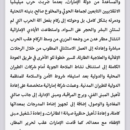
والمساعدة من دولة الإمارات، بعدما ضربت حرب ميليشيا
الانقلابيين التابعين لجماعة الحوثي والمخلوع صالح، بنيته التحتية
ودمرته بشكل كامل، بل وحولته إلى ركام بفعل آلة الحرب التي لم
تستثنِ البشر والحجر على السواء، واستطاعت الأيادي الإماراتية
انتشال مطار عدن من وضعه المزري من وسط الركام عقب الحرب
مباشرة وإعادته إلى العمل الاستثنائي المطلوب من خلال الرحلات
الإغاثية والعلاجية الطارئة، للسير خطوة تلو الأخرى في طريق العودة
الكاملة إلى استئناف نشاط الملاحة الجوية أمام شركات الطيران
المحلية والدولية بعد استيفاء شروط الأمن والسلامة للمنظمة
الدولية للطيران المدنية. وعملت شركة إماراتية متخصصة على إعادة
تأهيل المبنى الفني، وبرج المراقبة، ومبنى الإدارة، إلى جانب صالتي
المغادرة والوصول، إضافة إلى تجهيز إضاءة المدرجات بمعداتها
كاملة، وإعادة تأهيل حظيرة صيانة الطائرات، وإعادة تشغيل مبنى
الإطفاء مع معداته، كما قامت الإمارات عقب تحرير المطار،