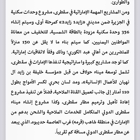
والطوارئ.
ومن المشاريع المهمة الإماراتية في سقطرى، مشروع وحدات سكنية
في الجزيرة ضمن مدينتي «زايد1 زايد2» كمرحلة أولى، وسيتم إنشاء
356 وحدة سكنية مزودة بالطاقة الشمسية، للتخفيف من معاناة
المواطنين اليمنيين، كما سيتم بناء ما لا يقل عن 150 منزلاً
للمتضررين من أهالي عبد الكوري؛ وذلك وفقاً لاتفاقيات إماراتية.
كما توجد مشاريع كبيرة واستراتيجية تنفذها الإمارات في سقطرى،
تشمل توسعة ميناء حولاف من قبل «مؤسسة خليفة بن زايد آل
نهيان للأعمال الإنسانية»، ومد لسان بحري لكسر الأمواج بطول
110 أمتار إلى جانب تعميق القناة الملاحية، فضلاً عن تنفيذ مشروع
إعادة تأهيل وترميم مطار سقطرى، وكذا مشروع إنشاء ميناء
سقطرى الدولي المتكامل للخدمات الملاحية والشحن بدعم من
الإمارات في منطقة شاهب (قرمه) غرب العاصمة حديبوه، الذي يبعد
عن مطار سقطرى الدولي مسافة كم تقريباً.