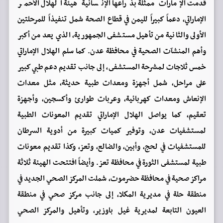
قدمت الإمارات ممثلة بذراعها الإنسانية هيئة الهلال الأحمر
الإماراتي، دعماً كبيراً لليمن في قطاع الصحة شمل تنفيذاً للمرحلتين
الأولى والثانية من تأهيل مستشفى الجمهورية، الذي يعد من أكبر
وأهم المنشآت الصحية في محافظة عدن. كما سلم الهلال الإماراتي
خمس ثلاجات لمشرحة المستشفى، إلى جانب تقديم دعم طبي كبير
على مراحل، شمل أجهزة ومعدات طبية حديثة، مثل معدات
الإنعاش ومعدات كهربائية، وعربات طوارئ وأكسجين، وأجهزة
تعقيم، كما يواصل الهلال الإماراتي تقديم المعونات الطبية
لمستشفيات عدن، وتوفير كميات كبيرة من أدوية السرطان
للمستشفيات في لحج، وأبين، والضالع، وتعز، وكذا تقديم معونات
طبية لمستشفى الثورة في محافظة تعز. وأيضاً افتتحت الهيئة ثلاثة
مراكز صحية في محافظة حضرموت، شملت المركز الصحي الجديد في
منطقة حلة في مديرية المكلا، إلى جانب مركز صحي في منطقة
العيون التابعة لمديرية غيل باوزير، وتأهيل والمركز الصحي