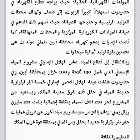
المولدات الكهربائية الحالية؛ حيث يواجه قطاع الكهرباء في
حضرموت استهلاكاً كبيراً للزيوت، إثر ضعف وتهالك محطات
التوليد الرئيسية واحتياجها للصيانة؛ حيث أسهم ذلك الدعم في
صيانة المولدات الكهربائية المركزية والمحطات المتهالكة، كما
قامت الإمارات بدعم كهرباء محافظة أبين بثماني مولدات على
دفعتين بقوة توليد ثمانية ميجا وات.
وبالانتقال إلى قطاع المياه، دشن الهلال الإماراتي مشروع المياه
الإسعافي الذي شمل 130 ثلاجة و100 خزان بمحافظة أبين، وفي
حضرموت شغلت هيئة الهلال الأحمر الإماراتي خمسة آبار ارتوازية
جديدة للمياه في حقل فلك شرق مدينة المكلا، ويستفيد من
المشروع نحو 210 آلاف نسمة، بتكلفة إجمالية بلغت 217 مليون
ريال يمني؛ وذلك بالتزامن مع مشاريع مياه أخرى عن طريق عمليات
حفر بئر ارتوازية جديدة بحقل زمن المائي بمنطقة فوة غرب المكلا.
التعليم والثقافة