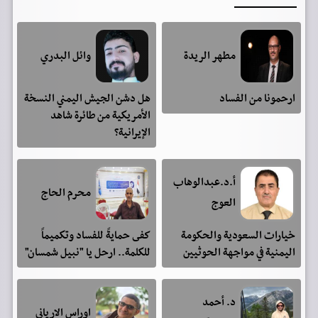
مطهر الريدة
وائل البدري
ارحمونا من الفساد
هل دشن الجيش اليمني النسخة
الأمريكية من طائرة شاهد
الإيرانية؟
أ.د.عبدالوهاب
محرم الحاج
العوج
خيارات السعودية والحكومة
كفى حمايةً للفساد وتكميماً
اليمنية في مواجهة الحوثيين
للكلمة.. ارحل يا "نبيل شمسان"
د. أحمد
اوراس الارياني