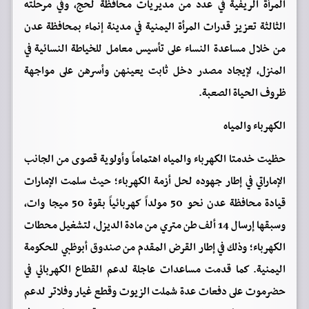
المرأة الريفية في عدد من مديريات محافظة لحج، وفي مرحلته
الثالثة تعزيز قدرات المرأة اليمنية في مدينة إنماء بمحافظة عدن
من خلال مساعدة النساء على تأسيس معامل للخياطة النسائية في
المنزل، لإيجاد مصدر دخل ثابت يعينهن وأسرهن على مواجهة
ظروف الحياة الصعبة.
الكهرباء والمياه
حظيت خدمتا الكهرباء والمياه اهتماماً وأولوية قصوى من الجانب
الإماراتي في إطار جهوده لحل أزمة الكهرباء؛ حيث سلمت الإمارات
قيادة محافظة عدن نحو‏ 50‏ مولداً كهربائياً بقوة 50 ميجا وات،
وسبقها إرسال 14 ألف طن متري من مادة الديزل، لتشغيل محطات
الكهرباء؛ وذلك في إطار القرض المقدم من صندوق أبوظبي للحكومة
اليمنية. كما قدمت مساعدات عاجلة لدعم القطاع الكهربائي في
حضرموت على دفعات عدة شملت الزيوت وقطع غيار وفلاتر لدعم