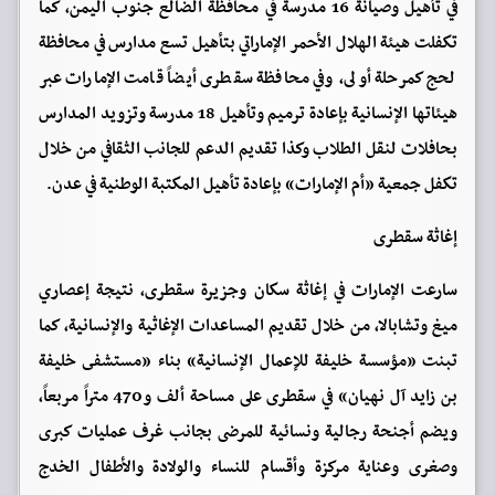
في تأهيل وصيانة 16 مدرسة في محافظة الضالع جنوب اليمن، كما
تكفلت هيئة الهلال الأحمر الإماراتي بتأهيل تسع مدارس في محافظة
لحج كمرحلة أولى، وفي محافظة سقطرى أيضاً قامت الإمارات عبر
هيئاتها الإنسانية بإعادة ترميم وتأهيل 18 مدرسة وتزويد المدارس
بحافلات لنقل الطلاب وكذا تقديم الدعم للجانب الثقافي من خلال
تكفل جمعية «أم الإمارات» بإعادة تأهيل المكتبة الوطنية في عدن.
إغاثة سقطرى
سارعت الإمارات في إغاثة سكان وجزيرة سقطرى، نتيجة إعصاري
ميغ وتشابالا، من خلال تقديم المساعدات الإغاثية والإنسانية، كما
تبنت «مؤسسة خليفة للإعمال الإنسانية» بناء «مستشفى خليفة
بن زايد آل نهيان» في سقطرى على مساحة ألف و470 متراً مربعاً،
ويضم أجنحة رجالية ونسائية للمرضى بجانب غرف عمليات كبرى
وصغرى وعناية مركزة وأقسام للنساء والولادة والأطفال الخدج