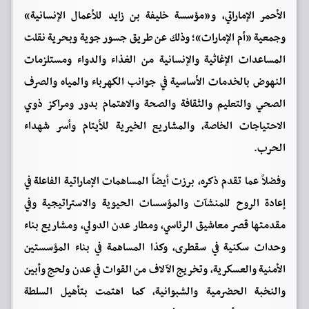
الأحمر الإماراتي، و«مؤسسة خليفة بن زايد للأعمال الإنسانية»
وجمعية «أم الإمارات»؛ وذلك عن طريق جسور جوية وبحرية نقلت
المساعدات الإغاثية والإنسانية من الغذاء والدواء ومستلزمات
النهوض بالخدمات الأساسية في جوانب الكهرباء والمياه والصرف
الصحي والتعليم والثقافة والصحة والاهتمام بدور ومراكز ذوي
الاحتياجات الخاصة، والمشاريع الخيرية للأيتام وأسر شهداء
الحرب.
وفضلاً عما تقدم ذكره، برزت أيضاً المساهمات الإماراتية الفاعلة في
إعادة الروح للمنشآت والمؤسسات الحيوية والاستراتيجية وفي
مقدمتها قصر معاشيق الرئاسي، ومطار عدن الدولي، ومشاريع بناء
وحدات سكنية في سقطرى، وكذا المساهمة في بناء المؤسستين
الأمنية والعسكرية، وتخريج الآلاف من القوات في عدن ولحج وأبين
والنخبة الحضرمية والشبوانية، كما اهتمت بتأهيل السلطة