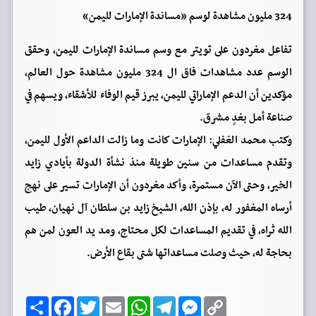
324 مليون مشاهدة لوسم «مساندة الإمارات لليمن»
تفاعل مغردون على تويتر مع وسم مساندة الإمارات لليمن، وحقق
الوسم عدد مشاهدات فاق ال 324 مليون مشاهدة حول العالم،
مؤكدين أن الدعم الإماراتي لليمن، يبرز قيم الوفاء للأشقاء، ويسهم في
صناعة أمل بغدٍ مشرق.
وكتب محمد الغفلي: الإمارات كانت وما زالت الداعم الأول لليمن،
وتقدم مساعدات من سنين طويلة منذ نشأة الدولة بأيادي زايد
الخير، وحتى الآن مستمرة، وأكد مغردون أن الإمارات تسير على نهج
أرساه المغفور له، بإذن الله، الشيخ زايد بن سلطان آل نهيان، طيب
الله ثراه، في تقديم المساعدات لكل محتاج، ومد يد العون لمن هم
بحاجة له، حيث وصلت مساعداتها شتى بقاع الأرض.
C
M
T
W
E
T
F
ا
o
e
e
h
m
w
a
ن