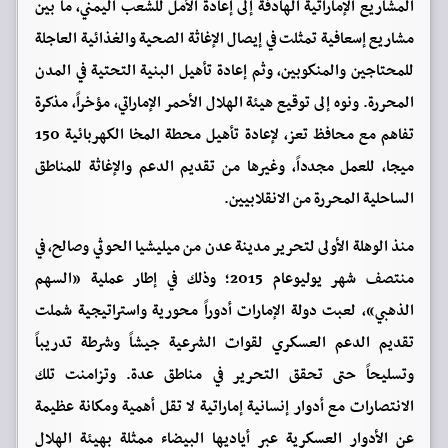
المشاريع الإماراتية الهادفة إلى إعادة الأمل للشعب اليمني، ما بين
مشاريع إسعافية تمثلت في إيصال الإغاثة الصحية والغذائية العاجلة
للمحتاجين والمنكوبين، وثم إعادة تأهيل البنية التحتية في المدن
المحررة. ونوه إلى توقيع هيئة الهلال الأحمر الإماراتي، مؤخراً، مذكرة
تفاهم مع محافظ تعز، لإعادة تأهيل محطة المخا الكهربائية 150
ميجا، للعمل مجدداً، وغيرها من تقديم الدعم والإغاثة للمناطق
الساحلية المحررة من الانقلابيين.
منذ الوهلة الأولى لتحرير مدينة عدن من ميليشيا الحوثي وصالح، في
منتصف شهر يوليوعام 2015؛ وذلك في إطار عملية «السهم
الذهبي»، لعبت دولة الإمارات أدوراً محورية واستراتيجية شملت
تقديم الدعم العسكري لقوات الشرعية جيشاً وشرطة تدريباً
وتسليحاً حتى تحقق التحرير في مناطق عدة. وتزامنت تلك
الانتصارات مع أدوار إنسانية إماراتية لا تقل أهمية ومكانة عظيمة
عن الأدوار العسكرية عبر أياديها البيضاء ممثلة بهيئة الهلال