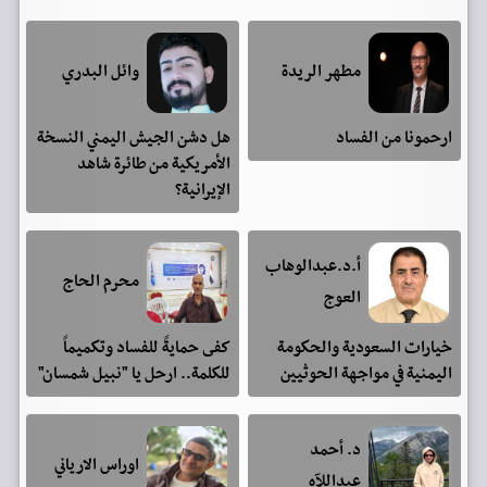
مطهر الريدة
وائل البدري
ارحمونا من الفساد
هل دشن الجيش اليمني النسخة
الأمريكية من طائرة شاهد
الإيرانية؟
أ.د.عبدالوهاب
محرم الحاج
العوج
خيارات السعودية والحكومة
كفى حمايةً للفساد وتكميماً
اليمنية في مواجهة الحوثيين
للكلمة.. ارحل يا "نبيل شمسان"
د. أحمد
اوراس الارياني
عبداللآه