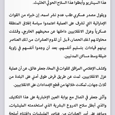
هذا السيناريو وأبطلوا هذا السلاح الحوثي الخثيث.
ويقول مصدر عسكري طلب عدم نشر اسمه، إن خبراء من القوات
الإماراتية التي تشرف على العملية اعتمدوا سياسة إغلاق المنطقة
عسكرياً وعزل الانقلابيين داخلها عن محيطهم الخارجي، وفشلت
محاولتهم لفك الحصار، قبل أن تقوم العشرات من تلك العناصر
بينهم قيادات بتسليم أنفسهم، بعد أن وجدوا أنفسهم في زاوية
ضيقة وسط مساكن المدنيين.
وكشف الإعلامي المرافق للقوات في المخا، جعفر عاتق، عن أن عملية
عزل الانقلابيين، تمت عن طريق فرض طوق أمني على البلدة من
ثلاث جهات، تمكنت خلالها من قطع الإمدادات على الانقلابيين.
وأثنى جعفر في اتصال مع بوابة العين الإخبارية على هذا التكتيك،
والذي أبطل سلاح الدروع البشرية الذي استخدمته المليشيات،
وساعد على أسر العشرات من عناصر المليشيات واغتنام أسلحة