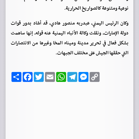
نوعية ومتنوعة كالصواريخ الحرارية.
وكان الرئيس اليمني، عبدربه منصور هادي، قد أشاد بدور قوات
دولة الإمارات، ونقلت وكالة الأنباء اليمنية عنه قوله، إنها ساهمت
بشكل فعال في تحرير مدينة وميناء المخا وغيرها من الانتصارات
التي حققها الجيش على مختلف الجبهات.
C
M
T
W
E
T
F
ا
o
e
e
h
m
w
a
ن
p
s
l
a
a
i
c
ش
y
s
e
t
i
t
e
ر
b
t
l
s
g
e
L
o
e
A
r
n
i
o
r
p
a
g
n
k
p
m
e
k
r