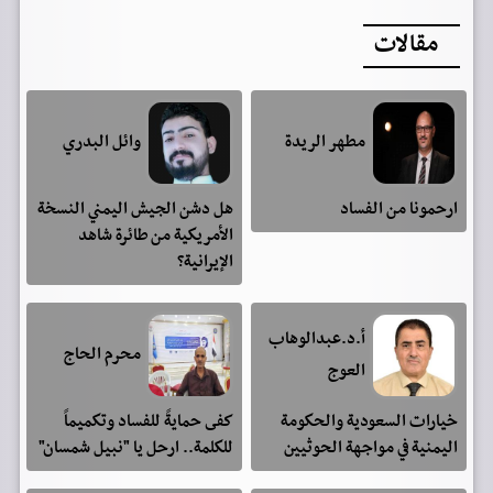
مقالات
مطهر الريدة
وائل البدري
ارحمونا من الفساد
هل دشن الجيش اليمني النسخة
الأمريكية من طائرة شاهد
الإيرانية؟
أ.د.عبدالوهاب
محرم الحاج
العوج
خيارات السعودية والحكومة
كفى حمايةً للفساد وتكميماً
اليمنية في مواجهة الحوثيين
للكلمة.. ارحل يا "نبيل شمسان"