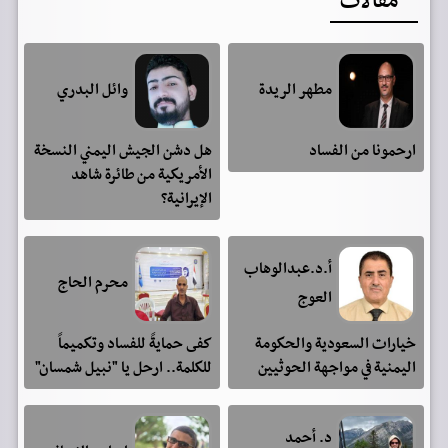
مقالات
مطهر الريدة
وائل البدري
ارحمونا من الفساد
هل دشن الجيش اليمني النسخة
الأمريكية من طائرة شاهد
الإيرانية؟
أ.د.عبدالوهاب
محرم الحاج
العوج
خيارات السعودية والحكومة
كفى حمايةً للفساد وتكميماً
اليمنية في مواجهة الحوثيين
للكلمة.. ارحل يا "نبيل شمسان"
د. أحمد