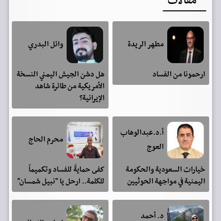
مقالات
مطهر الريدة
وائل البدري
ارحمونا من الفساد
هل دشن الجيش اليمني النسخة
الأمريكية من طائرة شاهد
الإيرانية؟
أ.د.عبدالوهاب
محرم الحاج
العوج
خيارات السعودية والحكومة
كفى حمايةً للفساد وتكميماً
اليمنية في مواجهة الحوثيين
للكلمة.. ارحل يا "نبيل شمسان"
د. أحمد