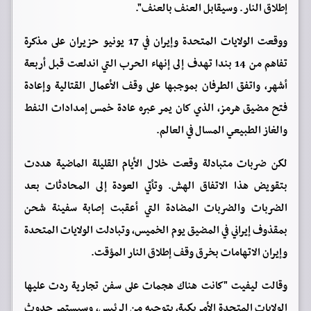
إطلاق النار. وسيقابل العنف بالعنف".
ووقعت الولايات المتحدة وإيران في 17 يونيو حزيران على مذكرة
تفاهم من 14 بندا تهدف ‌إلى ⁠إنهاء الحرب التي اندلعت قبل أربعة
أشهر، واتفق الطرفان بموجبها على وقف الأعمال القتالية وإعادة
فتح مضيق هرمز، الذي كان يمر عبره عادة خمس إمدادات النفط
والغاز الطبيعي المسال في العالم.
لكن ضربات متبادلة وقعت خلال الأيام ⁠القليلة الماضية هددت
بتقويض هذا الاتفاق الهش. وتأتي العودة إلى المحادثات بعد
الضربات والضربات المضادة التي أعقبت إصابة سفينة شحن
بمقذوف إيراني في المضيق يوم ⁠الخميس، وتبادلت الولايات المتحدة
وإيران الاتهامات بخرق وقف إطلاق النار المؤقت.
وقالت ليفيت "كانت هناك هجمات على سفن تجارية ردت عليها
الولايات المتحدة ⁠الأمريكية، بتوجيه من الرئيس، وسيستمر حدوث