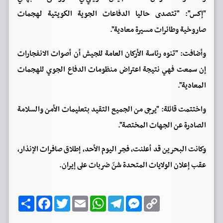
"إكس": "تتصدى حاليا الدفاعات الجوية الكويتية لهجمات
صاروخية وطائرات مسيرة معادية".
وأضافت: "تنوه رئاسة الأركان العامة للجيش أن أصوات الانفجارات
إن سمعت فهي نتيجة اعتراض منظومات الدفاع الجوي للهجمات
المعادية".
واختتمت قائلة: "يرجى من الجميع التقيد بتعليمات الأمن والسلامة
الصادرة عن الجهات المختصة".
وكانت البحرين قد أعلنت، فجر اليوم الأحد، إطلاق صافرات الإنذار،
عقب إعلان الولايات المتحدة شنّ ضربات على إيران.
C
M
T
W
E
T
F
ا
o
e
e
h
m
w
a
ن
p
s
l
a
a
i
c
ش