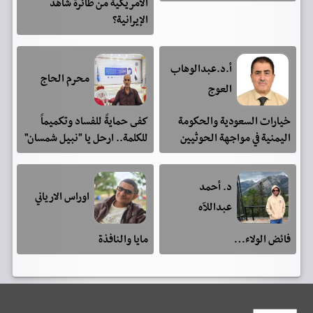
الأمريكية من طائرة شاهد
الإيرانية؟
أ.د.عبدالوهاب
محرم الحاج
العوج
خيارات السعودية والحكومة
كفى حمايةً للفساد وتكميماً
اليمنية في مواجهة الحوثيين
للكلمة.. ارحل يا "نبيل شمسان"
د. أحمد
اوراس الارياني
عبداللآه
فائض الولاء…
مايا والنافذة