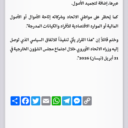
عبرها، إضافة لتجميد الأصول.
كما يُحظر على مواطني الاتحاد وشركاته إتاحة الأموال أو الأصول
المالية أو الموارد الاقتصادية للأفراد والكيانات المدرجة".
وختم قائلاً إن "هذا القرار يأتي تنفيذاً للاتفاق السياسي الذي توصل
إليه وزراء الاتحاد الأوروبي خلال اجتماع مجلس الشؤون الخارجية في
21 أبريل (نيسان) 2026".
C
M
T
W
E
T
F
ا
o
e
e
h
m
w
a
ن
p
s
l
a
a
i
c
ش
y
s
e
t
i
t
e
ر
b
t
l
s
g
e
L
o
e
A
r
n
i
o
r
p
a
g
n