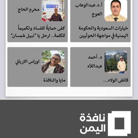
أ.د.عبدالوهاب
محرم الحاج
العوج
خيارات السعودية والحكومة
كفى حمايةً للفساد وتكميماً
اليمنية في مواجهة الحوثيين
للكلمة.. ارحل يا "نبيل شمسان"
د. أحمد
اوراس الارياني
عبداللآه
فائض الولاء…
مايا والنافذة