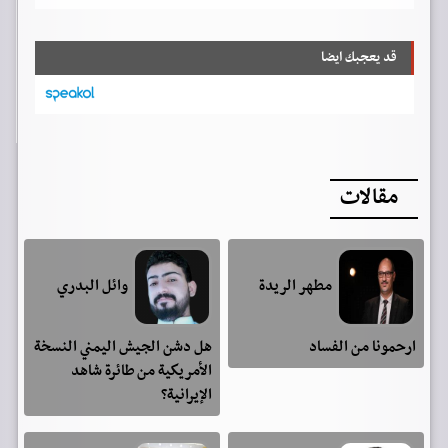
قد يعجبك ايضا
مقالات
مطهر الريدة
وائل البدري
ارحمونا من الفساد
هل دشن الجيش اليمني النسخة
الأمريكية من طائرة شاهد
الإيرانية؟