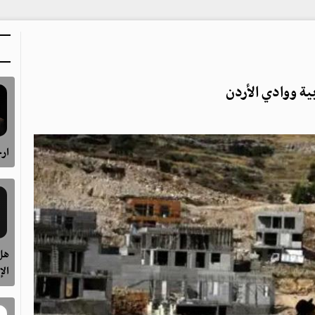
بية ووادي الأردن
ارح
هل 
الإ