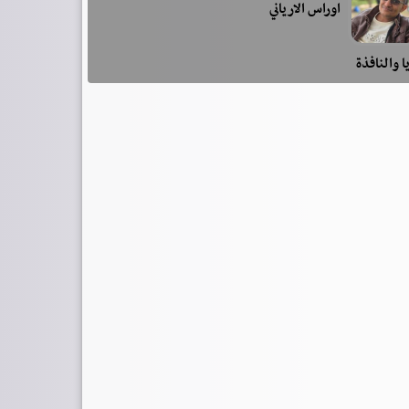
اوراس الارياني
ا والنافذة