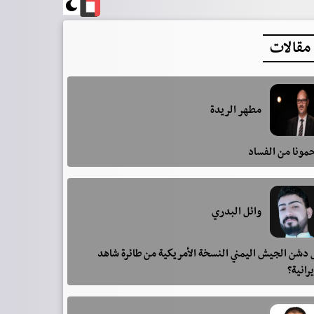
مقالات
مطهر الريدة
مونا من الفساد
وائل البدري
دشن الجيش اليمني النسخة الأمريكية من طائرة شاهد
يرانية؟