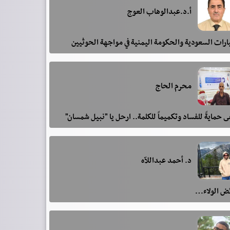
أ.د.عبدالوهاب العوج
رات السعودية والحكومة اليمنية في مواجهة الحوثيين
محرم الحاج
 حمايةً للفساد وتكميماً للكلمة.. ارحل يا "نبيل شمسان"
د. أحمد عبداللآه
ئض الولاء…