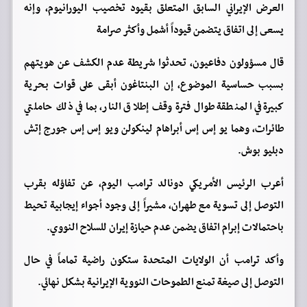
العرض الإيراني السابق المتعلق بقيود تخصيب اليورانيوم، وإنه
يسعى إلى اتفاق يتضمن قيوداً أشمل وأكثر صرامة
قال مسؤولون دفاعيون، تحدثوا شريطة عدم الكشف عن هويتهم
بسبب حساسية الموضوع، إن البنتاغون أبقى على قوات بحرية
كبيرة في المنطقة طوال فترة وقف إطلاق النار، بما في ذلك حاملتي
طائرات، وهما يو إس إس أبراهام لينكولن ويو إس إس جورج إتش
دبليو بوش.
أعرب الرئيس الأمريكي دونالد ترامب اليوم، عن تفاؤله بقرب
التوصل إلى تسوية مع طهران، مشيراً إلى وجود أجواء إيجابية تحيط
باحتمالات إبرام اتفاق يضمن عدم حيازة إيران للسلاح النووي.
وأكد ترامب أن الولايات المتحدة ستكون راضية تماماً في حال
التوصل إلى صيغة تمنع الطموحات النووية الإيرانية بشكل نهائي.