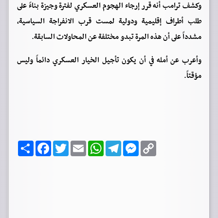
وكشف ترامب أنه قرر إرجاء الهجوم العسكري لفترة وجيزة بناءً على
طلب أطراف إقليمية ودولية لمست قرب الانفراجة السياسية،
مشدداً على أن هذه المرة تبدو مختلفة عن المحاولات السابقة.
وأعرب عن أمله في أن يكون تأجيل الخيار العسكري دائماً وليس
مؤقتاً.
C
M
T
W
E
T
F
ا
o
e
e
h
m
w
a
ن
p
s
l
a
a
i
c
ش
y
s
e
t
i
t
e
ر
b
t
l
s
g
e
L
o
e
A
r
n
i
o
r
p
a
g
n
k
p
m
e
k
r