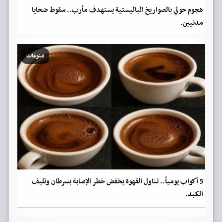
هجوم حوثي بالصواريخ الباليستية يستهدف مأرب.. سقوط ضحايا
مدنيين.
منوعات
5 أكواب يومياً.. تناول القهوة يخفض خطر الإصابة بسرطان وتليف
الكبد.