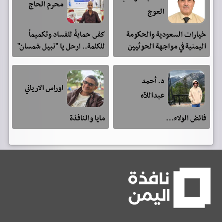
محرم الحاج
العوج
خيارات السعودية والحكومة
كفى حمايةً للفساد وتكميماً
اليمنية في مواجهة الحوثيين
للكلمة.. ارحل يا "نبيل شمسان"
د. أحمد
اوراس الارياني
عبداللآه
فائض الولاء…
مايا والنافذة