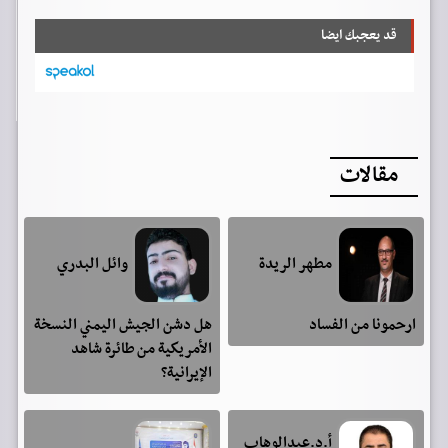
قد يعجبك ايضا
مقالات
مطهر الريدة
وائل البدري
ارحمونا من الفساد
هل دشن الجيش اليمني النسخة
الأمريكية من طائرة شاهد
الإيرانية؟
أ.د.عبدالوهاب