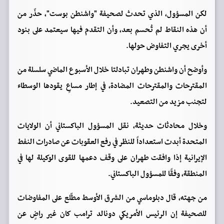
لكن المسؤول، الذي تحدث لصحيفة "واشنطن بوست"، حذّر من
أن هذه النقاط لم تُحسم بعد، وأن التقدم فيها سيعتمد على بنود
أخرى يجري التفاوض حولها.
وأوضح أن واشنطن وطهران تبادلتا خلال الأسبوع الماضي سلسلة من
المقترحات والمقترحات المضادة، في إطار مساعٍ يقودها الوسطاء
لتجنب مزيد من التصعيد.
وخلال محادثات حديثة، نقل المسؤول الباكستاني أن الولايات
المتحدة أبدت استعداداً للنظر في رفع العقوبات عن صادرات النفط
الإيرانية إذا وافقت طهران على وقف دعمها للقوى الوكيلة لها في
المنطقة، وفقًا للمسؤول الباكستاني.
من جهته، قال دبلوماسي من الشرق الأوسط مطّلع على المفاوضات
للصحيفة إن الرئيس الأمريكي دونالد ترامب كان غير راضٍ عن