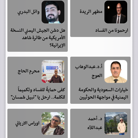
مطهر الريدة
وائل البدري
ارحمونا من الفساد
هل دشن الجيش اليمني النسخة
الأمريكية من طائرة شاهد
الإيرانية؟
أ.د.عبدالوهاب
محرم الحاج
العوج
خيارات السعودية والحكومة
كفى حمايةً للفساد وتكميماً
اليمنية في مواجهة الحوثيين
للكلمة.. ارحل يا "نبيل شمسان"
د. أحمد
اوراس الارياني
عبداللآه