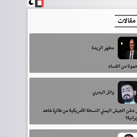
مقالات
مطهر الريدة
مونا من الفساد
وائل البدري
دشن الجيش اليمني النسخة الأمريكية من طائرة شاهد
يرانية؟