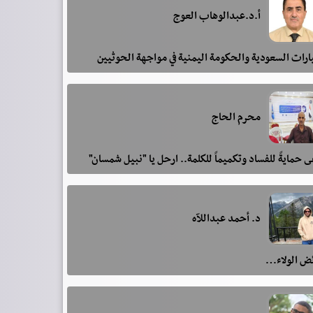
أ.د.عبدالوهاب العوج
رات السعودية والحكومة اليمنية في مواجهة الحوثيين
محرم الحاج
 حمايةً للفساد وتكميماً للكلمة.. ارحل يا "نبيل شمسان"
د. أحمد عبداللآه
ئض الولاء…