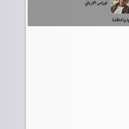
اوراس الارياني
ا والنافذة