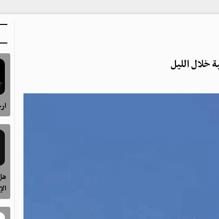
ارح
هل 
الإ