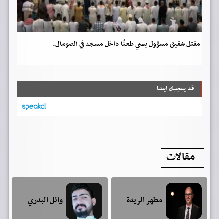
مقتل شقيق مسؤول يمني طعنًا داخل مسجد في الصومال.
قد يعجبك ايضا
مقالات
مطهر الريدة
وائل البدري