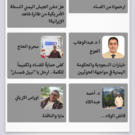
ارحمونا من الفساد
هل دشن الجيش اليمني النسخة
الأمريكية من طائرة شاهد
الإيرانية؟
أ.د.عبدالوهاب
محرم الحاج
العوج
خيارات السعودية والحكومة
كفى حمايةً للفساد وتكميماً
اليمنية في مواجهة الحوثيين
للكلمة.. ارحل يا "نبيل شمسان"
د. أحمد
اوراس الارياني
عبداللآه
فائض الولاء…
مايا والنافذة