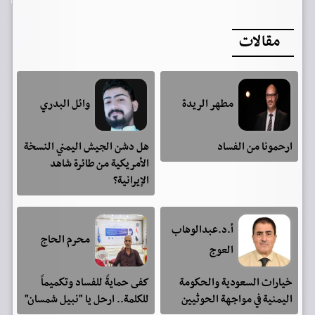
مقالات
مطهر الريدة
وائل البدري
ارحمونا من الفساد
هل دشن الجيش اليمني النسخة
الأمريكية من طائرة شاهد
الإيرانية؟
أ.د.عبدالوهاب
محرم الحاج
العوج
خيارات السعودية والحكومة
كفى حمايةً للفساد وتكميماً
اليمنية في مواجهة الحوثيين
للكلمة.. ارحل يا "نبيل شمسان"