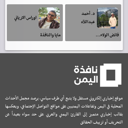
د. أحمد
اوراس الارياني
عبداللآه
فائض الولاء…
مايا والنافذة
موقع إخباري إلكتروني مستقل ولا يتبع أي طرف سياسي، يرصد مجمل الأحداث
المحلية في اليمن وتفاعلات اليمنيين على مواقع التواصل الإجتماعي، ويعكسها
بقالب إخباري متميز إلى القارئ اليمني والعربي على حد سواء بعيداً عن
التحريف أو تزييف الحقائق