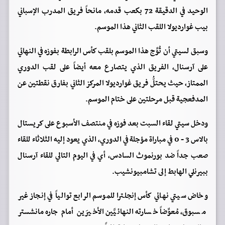
الوحيد في الدقيقة 72 بكعب قدمه، مانحاً فريق المدرب الإسباني
بيب غوارديولا اللقب الثاني هذا الموسم.
وسبق لسيتي أن تُوِّج هذا الموسم بلقب كأس الرابطة بفوزه في النهائي
على آرسنال، الفريق الذي يتصارع معه أيضاً على لقب الدوري
الممتاز، حيث يحتلُّ فريق غوارديولا المركز الثاني بفارق نقطتين عن
المدفعجية قبل مرحلتين على ختام الموسم.
ودخل سيتي لقاء السبت بعد فوزه في منتصف الأسبوع على كريستال
بالاس 3 - 0 في مباراة مؤجلة في الدوري، الذي يعود إليه الثلاثاء للقاء
صعب جداً ضد بورنموث السادس، أي في اليوم التالي للقاء آرسنال
ببيرنلي الهابط إلى تشامبيونشيب.
وخاض سيتي نهائي كأس إنجلترا للموسم الرابع توالياً في إنجاز غير
مسبوق، مُعوِّضاً خسارته النهائيَّين الأخيرَين أمام جاره مانشستر