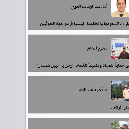
أ.د.عبدالوهاب العوج
رات السعودية والحكومة اليمنية في مواجهة الحوثيين
محرم الحاج
 حمايةً للفساد وتكميماً للكلمة.. ارحل يا "نبيل شمسان"
د. أحمد عبداللآه
ئض الولاء…