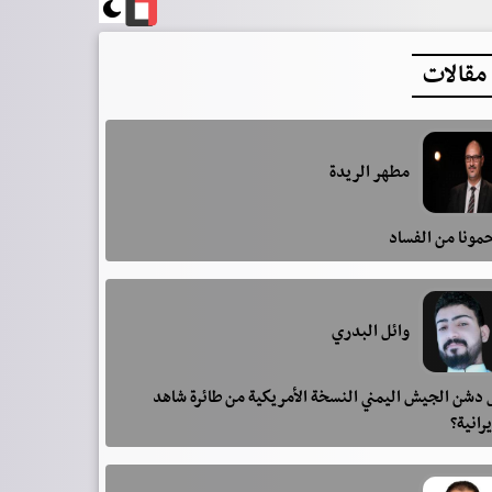
مقالات
مطهر الريدة
مونا من الفساد
وائل البدري
دشن الجيش اليمني النسخة الأمريكية من طائرة شاهد
يرانية؟