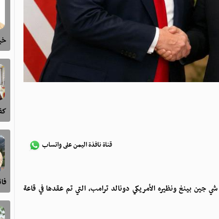
خيا
كفى
قناة نافذة اليمن على واتساب
فا
شي جين بينغ ونظيره الأمريكي دونالد ترامب، التي تم عقدها في قاعة