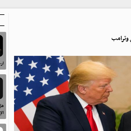
ي وترامب
ارح
هل 
الإ