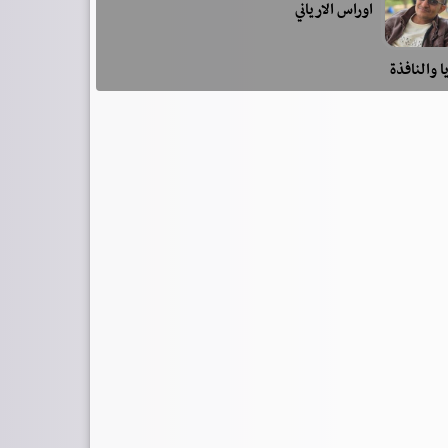
اوراس الارياني
ا والنافذة