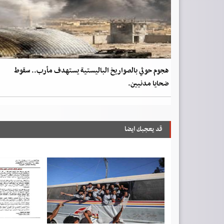
هجوم حوثي بالصواريخ الباليستية يستهدف مأرب.. سقوط
ضحايا مدنيين.
قد يعجبك ايضا