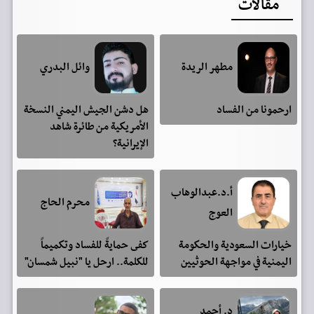
مقالات
مطهر الريدة
وائل البدري
ارحمونا من الفساد
هل دشن الجيش اليمني النسخة
الأمريكية من طائرة شاهد
الإيرانية؟
أ.د.عبدالوهاب
محرم الحاج
العوج
خيارات السعودية والحكومة
كفى حمايةً للفساد وتكميماً
اليمنية في مواجهة الحوثيين
للكلمة.. ارحل يا "نبيل شمسان"
د. أحمد