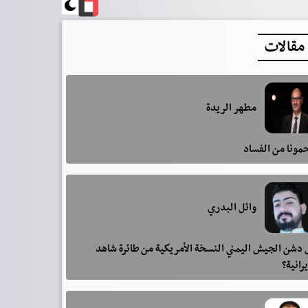
مقالات
مطهر الريدة
مونا من الفساد
وائل البدري
دشن الجيش اليمني النسخة الأمريكية من طائرة شاهد
يرانية؟