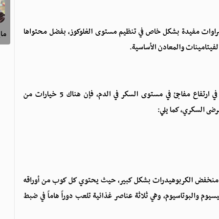
Times of India، إن بعض الخضراوات مفيدة بشكل خاص في تنظيم مستوى الغلوكوز، بفضل محتواها
ماي
لفيتامينات والمعادن الأساسية.
إذا كان الشخص يرغب في تحسين الوجبات دون التسبب في ارتفاع مفاجئ في مستوى السكر في الدم، فإن هناك 5 خيارات من
ضى السكري، كما يلي:
هو منخفض الكربوهيدرات بشكل كبير، حيث يحتوي كل كوب من أوراقه
سيوم والبوتاسيوم، وهي ثلاثة عناصر غذائية تلعب دوراً هاماً في ضبط