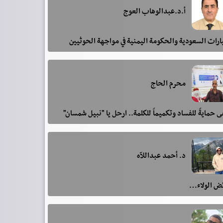
أ.د.عبدالوهاب العوج
رات السعودية والحكومة اليمنية في مواجهة الحوثيين
محرم الحاج
 حمايةً للفساد وتكميماً للكلمة.. ارحل يا "نبيل شمسان"
د. أحمد عبداللآه
ئض الولاء…