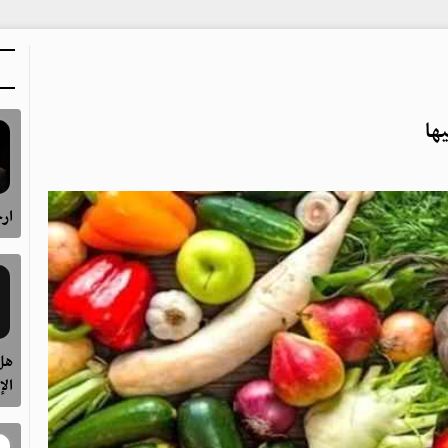
ارح
هل 
الإ