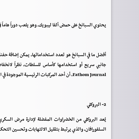
يحتوي السبانخ على حمض ألفا ليبويك، وهو يلعب دوراً هاماً 
أفضل ما في السبانخ هو تعدد استخداماتها، يمكن إضافة حفنة
جانبي سريع أو استخدامها كأساس للسلطات، نظراً لانخفاض
Fathom Journal، أن أحد المركبات الرئيسية الموجودة في النترات، الموجودة في السبانخ، له آثار إيجابية على حساسية الأنسولين.
2- البروكلي
يُعد البروكلي من الخضراوات المفضلة لإدارة مرض السكر
السلفورافان، والذي يرتبط بتقليل الالتهابات وتحسين التحكم