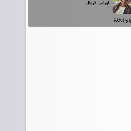
اوراس الارياني
ا والنافذة