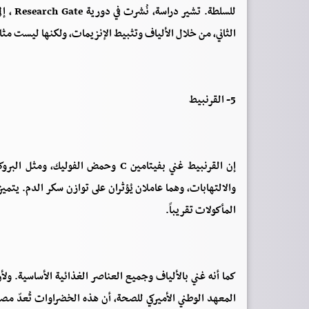
للسلطة.
الثاني، من خلال الألياف وتثبيط الإنزيمات، ولكنها ليست مثال
5- القرنبيط
إن القرنبيط غني بفيتامين C وحمض الف
والالتهابات، وهما عاملان يُؤثران على توازن سكر الدم. يتم
المأكولات تقريباً.
كما أنه غني بالألياف وجميع العناصر الغذائية الأساسية. ول
المعهد الوطني الأميركي للصحة، أن هذه الخضراوات تُعدّ مصدر