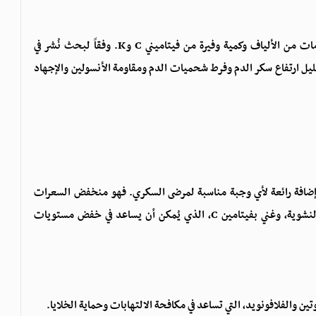
يوفر كوب واحد فقط من البروكلي المطبوخ أكثر من 5 غرامات من الألياف وكمية وفيرة من فيتاميني C وK. وفقاً لبحث نُشر في
قدرة على تقليل ارتفاع سكر الدم وفرط شحميات الدم ومقاومة الأنسولين والإجهاد
و إضافة رائعة لأي وجبة مناسبة لمرضى السكري. فهو منخفض السعرات
الحرارية والكربوهيدرات، خاصةً بالمقارنة مع الخضراوات النشوية، وغني بفيتامين C، الذي يُمكن أن يساعد في خفض مستويات
ن والفلافونويد، التي تساعد في مكافحة الالتهابات وحماية الخلايا.