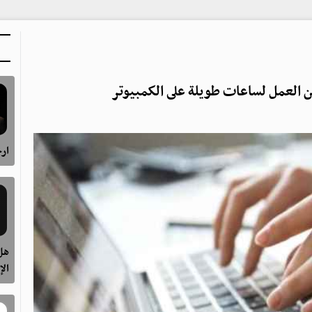
ارح
هل 
الإ