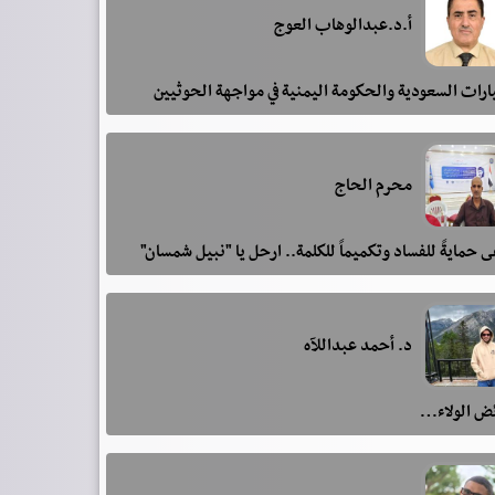
أ.د.عبدالوهاب العوج
رات السعودية والحكومة اليمنية في مواجهة الحوثيين
محرم الحاج
 حمايةً للفساد وتكميماً للكلمة.. ارحل يا "نبيل شمسان"
د. أحمد عبداللآه
ئض الولاء…