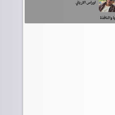
اوراس الارياني
ا والنافذة