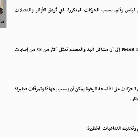
يبّس وألم، بسبب الحركات المتكررة التي تُرهق الأوتار والعضلات
ماي
تشير دراسة نُشرت العام 2014 في مجلة PM&R Knowledge NOW إلى أن مشاكل اليد والمعصم تمثل أكثر من 8٪ من إصابات
Cascade Orthopedic إن تكرار نفس الحركات على الأنسجة الرخوة يمكن أن يسبب إجهادًا وتمزقات صغيرة؛
تار.
 وتجنبك التداعيات الخطيرة: