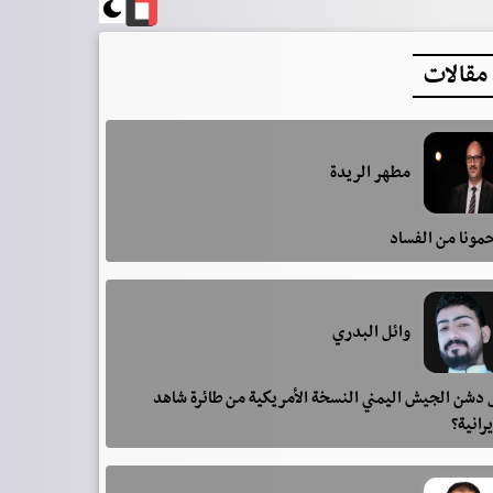
مقالات
مطهر الريدة
مونا من الفساد
وائل البدري
دشن الجيش اليمني النسخة الأمريكية من طائرة شاهد
يرانية؟