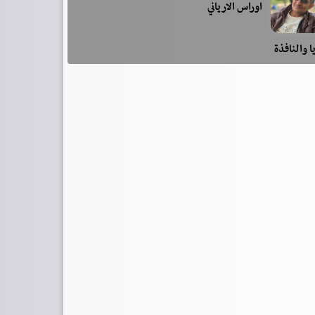
اوراس الارياني
ا والنافذة