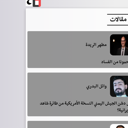
مقالات
مطهر الريدة
مونا من الفساد
وائل البدري
دشن الجيش اليمني النسخة الأمريكية من طائرة شاهد
يرانية؟