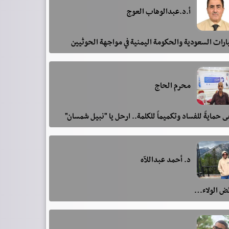
أ.د.عبدالوهاب العوج
رات السعودية والحكومة اليمنية في مواجهة الحوثيين
محرم الحاج
 حمايةً للفساد وتكميماً للكلمة.. ارحل يا "نبيل شمسان"
د. أحمد عبداللآه
ئض الولاء…