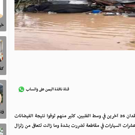
خيا
كفى
قناة نافذة اليمن على واتساب
فا
ارتفعت حصلية ضحايا إعصار "كالمايجي إلى 90 شخصا وفقدان 26 آخرين في وسط الفلبين، كثير منهم توفوا نتيجة الفيضانات
رات السيارات في مقاطعة تضررت بشدة وما زالت تتعافى من زلزال