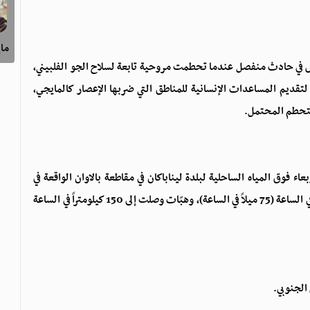
ماي
خاص في حادث منفصل عندما تحطمت مروحية تابعة لسلاح الجو الفلبيني،
 لتقديم المساعدات الإنسانية للمناطق التي ضربها الإعصار كالمايجي،
تحطم المحتمل.
ء فوق المياه الساحلية لبلدة ليناباكان في مقاطعة بالاوان الواقعة في
الجزيرة الغربية، مصحوباً برياح بلغت سرعتها 120 كيلومتراً في الساعة (75 ميلاً في الساعة)، وهبّات وصلت إلى 150 كيلومتراً في الساعة
الجنوبي.