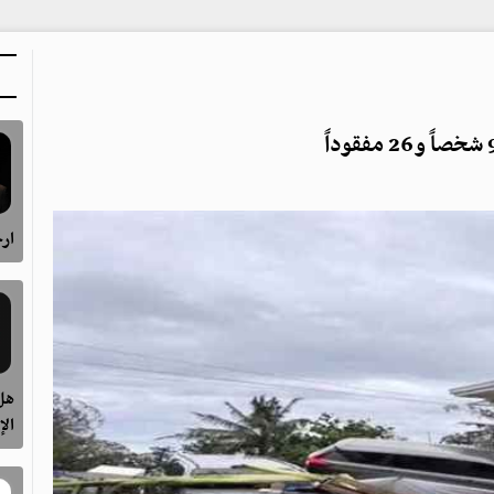
ارح
هل 
الإ