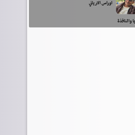
اوراس الارياني
ا والنافذة