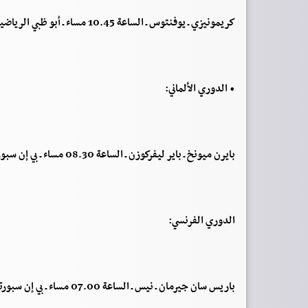
كريمونيزي ـ يوفنتوس ـ الساعة 10.45 مساء ـ أبو ظبي الرياضية بريميوم 1 وستارز بلاي
• الدوري الألماني:
بايرن ميونخ ـ باير ليفركوزن ـ الساعة 08.30 مساء ـ بي إن سبورتس 5
الدوري الفرنسي:
باريس سان جيرمان ـ نيس ـ الساعة 07.00 مساء ـ بي إن سبورتس 6