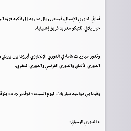
أما في الدوري الإسباني، فيسعى ريال مدريد إلى تأكيد فوزه الب
حين يلاقي أتلتيكو مدريد فريق إشبيلية.
وتدور مباريات هامة في الدوري الإنجليزي أبرزها بين بيرنلي
الدوري الألماني والدوري الفرنسي والدوري المغربي.
وفيما يلي مواعيد مباريات اليوم السبت 1 نوفمبر 2025 بتوقيت مكة المكرمة والقنوات الناقلة:
• الدوري الإسباني: