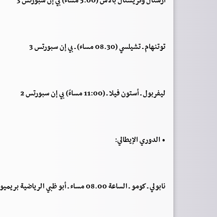
آرسنال وكريستال بالاس (5:00 مساءً) بي إن سبورتس 3
توتنهام ـ تشيلسي (08.30 مساء) ـ بي إن سبورتس 3
ليفربول ـ أستون فيلا ـ (11:00 مساءً) بي إن سبورتس 2
• الدوري الإيطالي:
نابولي ـ كومو ـ الساعة 08.00 مساء ـ أبو ظبي الرياضية بريميوم 1 وستارز بلاي