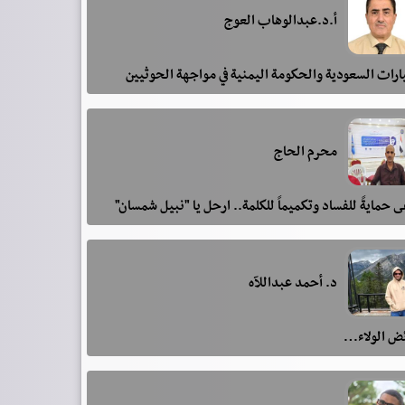
أ.د.عبدالوهاب العوج
رات السعودية والحكومة اليمنية في مواجهة الحوثيين
محرم الحاج
 حمايةً للفساد وتكميماً للكلمة.. ارحل يا "نبيل شمسان"
د. أحمد عبداللآه
ئض الولاء…