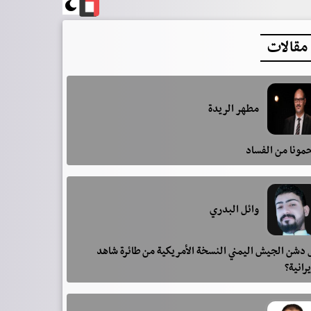
مقالات
مطهر الريدة
مونا من الفساد
وائل البدري
دشن الجيش اليمني النسخة الأمريكية من طائرة شاهد
يرانية؟