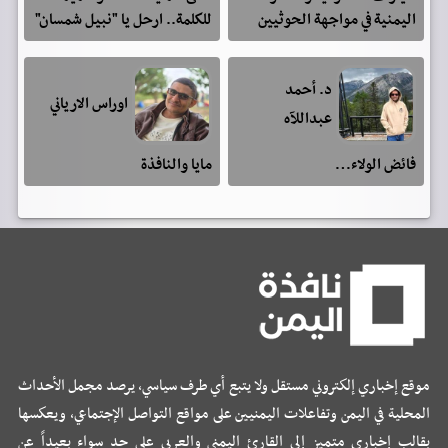
اليمنية في مواجهة الحوثيين
للكلمة.. ارحل يا "نبيل شمسان"
د. أحمد
اوراس الارياني
عبداللآه
فائض الولاء…
مايا والنافذة
موقع إخباري إلكتروني مستقل ولا يتبع أي طرف سياسي، يرصد مجمل الأحداث
المحلية في اليمن وتفاعلات اليمنيين على مواقع التواصل الإجتماعي، ويعكسها
بقالب إخباري متميز إلى القارئ اليمني والعربي على حد سواء بعيداً عن