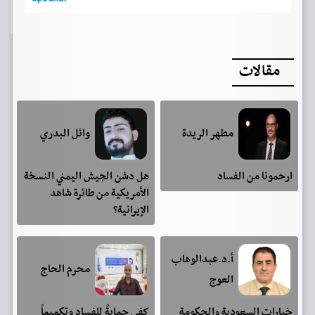
مقالات
مطهر الريدة
وائل البدري
ارحمونا من الفساد
هل دشن الجيش اليمني النسخة
الأمريكية من طائرة شاهد
الإيرانية؟
أ.د.عبدالوهاب
محرم الحاج
العوج
خيارات السعودية والحكومة
كفى حمايةً للفساد وتكميماً