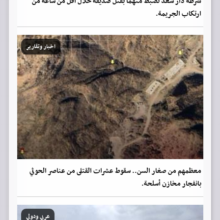
شرطة دار سعد تضبط متهماً بقتل صديقه خلال أقل من ساعة من
ارتكاب الجريمة.
اخبار وتقارير
معظمهم من صغار السن.. سقوط عشرات القتلى من عناصر الحوثي
بانفجار مخازن أسلحة.
عربي ودولي