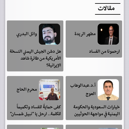
مقالات
مطهر الريدة
وائل البدري
ارحمونا من الفساد
هل دشن الجيش اليمني النسخة
الأمريكية من طائرة شاهد
الإيرانية؟
أ.د.عبدالوهاب
محرم الحاج
العوج
خيارات السعودية والحكومة
كفى حمايةً للفساد وتكميماً
اليمنية في مواجهة الحوثيين
للكلمة.. ارحل يا "نبيل شمسان"