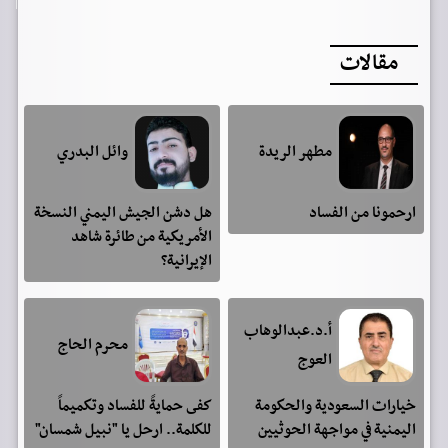
مقالات
مطهر الريدة
وائل البدري
ارحمونا من الفساد
هل دشن الجيش اليمني النسخة
الأمريكية من طائرة شاهد
الإيرانية؟
أ.د.عبدالوهاب
محرم الحاج
العوج
خيارات السعودية والحكومة
كفى حمايةً للفساد وتكميماً
اليمنية في مواجهة الحوثيين
للكلمة.. ارحل يا "نبيل شمسان"