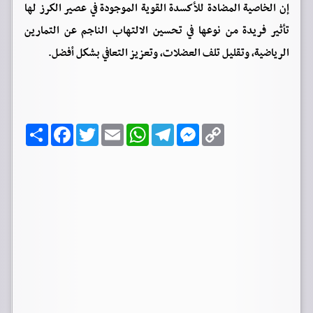
إن الخاصية المضادة للأكسدة القوية الموجودة في عصير الكرز لها
تأثير فريدة من نوعها في تحسين الالتهاب الناجم عن التمارين
الرياضية، وتقليل تلف العضلات، وتعزيز التعافي بشكل أفضل.
C
M
T
W
E
T
F
ا
o
e
e
h
m
w
a
ن
p
s
l
a
a
i
c
ش
y
s
e
t
i
t
e
ر
b
t
l
s
g
e
L
o
e
A
r
n
i
o
r
p
a
g
n
k
p
m
e
k
r