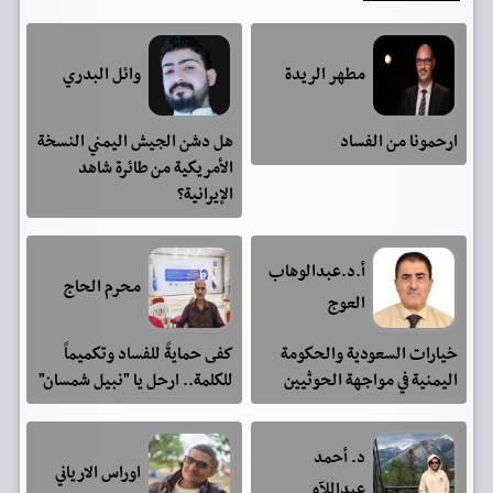
مطهر الريدة
وائل البدري
ارحمونا من الفساد
هل دشن الجيش اليمني النسخة
الأمريكية من طائرة شاهد
الإيرانية؟
أ.د.عبدالوهاب
محرم الحاج
العوج
خيارات السعودية والحكومة
كفى حمايةً للفساد وتكميماً
اليمنية في مواجهة الحوثيين
للكلمة.. ارحل يا "نبيل شمسان"
د. أحمد
اوراس الارياني
عبداللآه