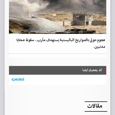
هجوم حوثي بالصواريخ الباليستية يستهدف مأرب.. سقوط ضحايا
مدنيين.
قد يعجبك ايضا
مقالات