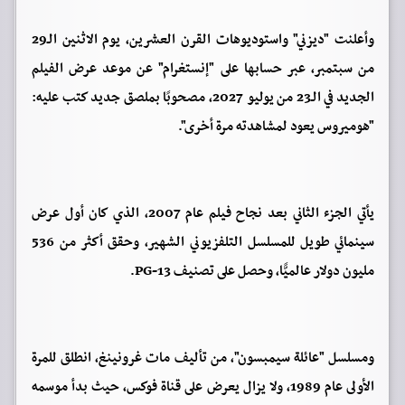
وأعلنت "ديزني" واستوديوهات القرن العشرين، يوم الاثنين الـ29
من سبتمبر، عبر حسابها على "إنستغرام" عن موعد عرض الفيلم
الجديد في الـ23 من يوليو 2027، مصحوبًا بملصق جديد كتب عليه:
"هوميروس يعود لمشاهدته مرة أخرى".
يأتي الجزء الثاني بعد نجاح فيلم عام 2007، الذي كان أول عرض
سينمائي طويل للمسلسل التلفزيوني الشهير، وحقق أكثر من 536
مليون دولار عالميًّا، وحصل على تصنيف PG-13.
ومسلسل "عائلة سيمبسون"، من تأليف مات غرونينغ، انطلق للمرة
الأولى عام 1989، ولا يزال يعرض على قناة فوكس، حيث بدأ موسمه