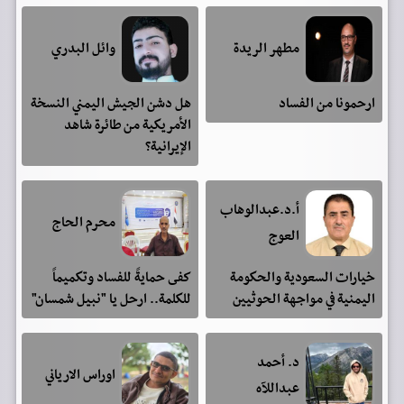
مطهر الريدة
وائل البدري
ارحمونا من الفساد
هل دشن الجيش اليمني النسخة
الأمريكية من طائرة شاهد
الإيرانية؟
أ.د.عبدالوهاب
محرم الحاج
العوج
خيارات السعودية والحكومة
كفى حمايةً للفساد وتكميماً
اليمنية في مواجهة الحوثيين
للكلمة.. ارحل يا "نبيل شمسان"
د. أحمد
اوراس الارياني
عبداللآه