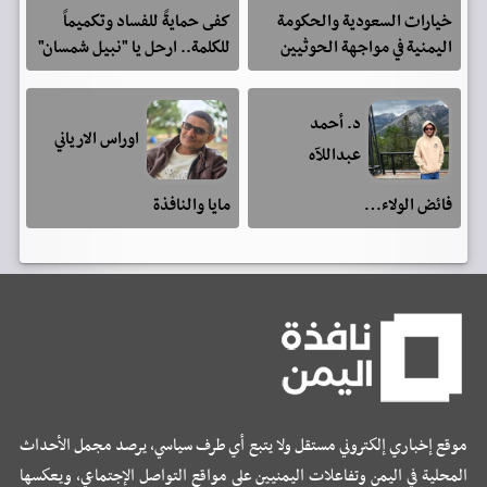
خيارات السعودية والحكومة
كفى حمايةً للفساد وتكميماً
اليمنية في مواجهة الحوثيين
للكلمة.. ارحل يا "نبيل شمسان"
د. أحمد
اوراس الارياني
عبداللآه
فائض الولاء…
مايا والنافذة
موقع إخباري إلكتروني مستقل ولا يتبع أي طرف سياسي، يرصد مجمل الأحداث
المحلية في اليمن وتفاعلات اليمنيين على مواقع التواصل الإجتماعي، ويعكسها