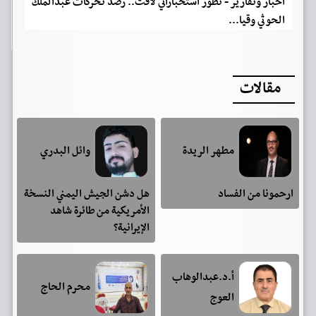
اخبار وتقارير - تطور استخباراتي لافت.. رصد تحركات عبدالملك
الحوثي وقيا...
مقالات
مطهر الريدة
وائل البدري
ارحمونا من الفساد
هل دشن الجيش اليمني النسخة
الأمريكية من طائرة شاهد
الإيرانية؟
أ.د.عبدالوهاب
محرم الحاج
العوج