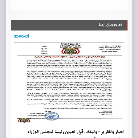
قد يعجبك ايضا
اخبار وتقارير - وثيقة.. قرار تعيين رئيسا لمجلس الوزراء