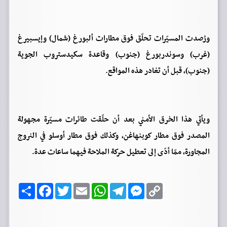
ورُصدت المسيّرات تحلّق فوق مطارات ألبورغ (شمال) وإيسبيرغ
(غرب) وسوندربورغ (جنوب) وقاعدة سكيدستروب الجوية
(جنوب)، قبل أن تغادر هذه المواقع.
ويأتي هذا الخرق الأمني بعد أن حلّقت طائرات مسيّرة مجهولة
المصدر فوق مطار كوبنهاغن، وكذلك فوق مطار أوسلو في النروج
المجاورة، ممّا أدّى إلى تعطيل حركة الملاحة فيهما ساعات عدة.
C
M
T
W
E
T
F
ا
o
e
e
h
m
w
a
ن
p
s
l
a
a
i
c
ش
y
s
e
t
i
t
e
ر
b
t
l
s
g
e
L