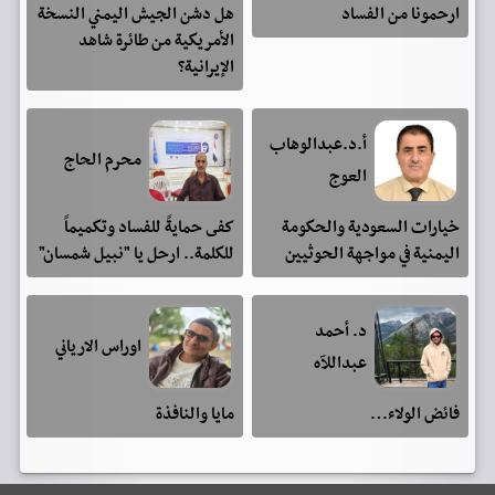
ارحمونا من الفساد
هل دشن الجيش اليمني النسخة
الأمريكية من طائرة شاهد
الإيرانية؟
أ.د.عبدالوهاب
محرم الحاج
العوج
خيارات السعودية والحكومة
كفى حمايةً للفساد وتكميماً
اليمنية في مواجهة الحوثيين
للكلمة.. ارحل يا "نبيل شمسان"
د. أحمد
اوراس الارياني
عبداللآه
فائض الولاء…
مايا والنافذة