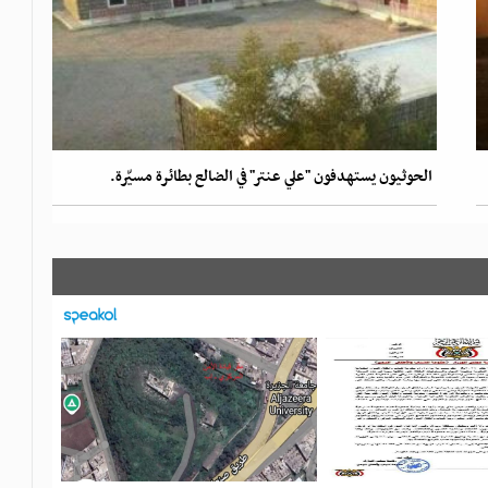
الحوثيون يستهدفون "علي عنتر" في الضالع بطائرة مسيّرة.