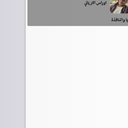
اوراس الارياني
ا والنافذة