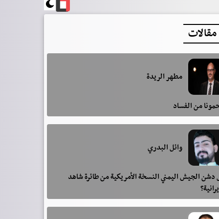
مقالات
مطهر الريدة
مونا من الفساد
وائل البدري
دشن الجيش اليمني النسخة الأمريكية من طائرة شاهد
يرانية؟