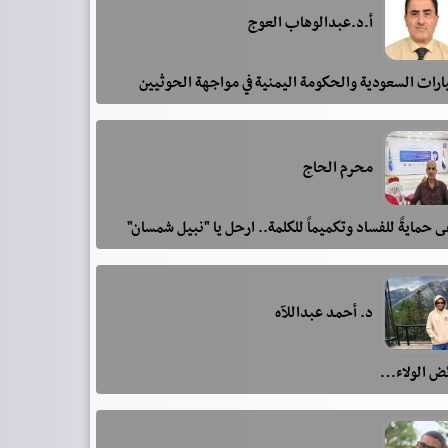
أ.د.عبدالوهاب العوج
رات السعودية والحكومة اليمنية في مواجهة الحوثيين
محرم الحاج
 حمايةً للفساد وتكميماً للكلمة.. ارحل يا "نبيل شمسان"
د. أحمد عبداللآه
ئض الولاء…