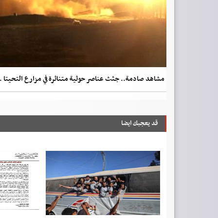
مشاهد صادمة.. جثث عناصر حوثية متناثرة في مزارع التحيتا .
قد يعجبك ايضا