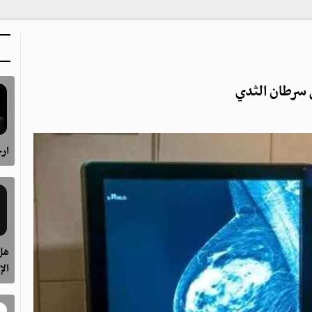
 سرطان الثدي
ارح
هل 
الإ