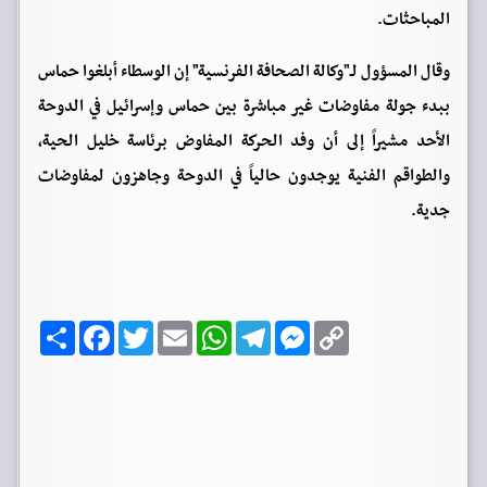
المباحثات.
وقال المسؤول لـ"وكالة الصحافة الفرنسية" إن الوسطاء أبلغوا حماس
ببدء جولة مفاوضات غير مباشرة بين حماس وإسرائيل في الدوحة
الأحد مشيراً إلى أن وفد الحركة المفاوض برئاسة خليل الحية،
والطواقم الفنية يوجدون حالياً في الدوحة وجاهزون لمفاوضات
جدية.
C
M
T
W
E
T
F
ا
o
e
e
h
m
w
a
ن
p
s
l
a
a
i
c
ش
y
s
e
t
i
t
e
ر
b
t
l
s
g
e
L
o
e
A
r
n
i
o
r
p
a
g
n
k
p
m
e
k
r