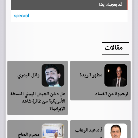
قد يعجبك ايضا
مقالات
مطهر الريدة
وائل البدري
ارحمونا من الفساد
هل دشن الجيش اليمني النسخة
الأمريكية من طائرة شاهد
الإيرانية؟
أ.د.عبدالوهاب
محرم الحاج