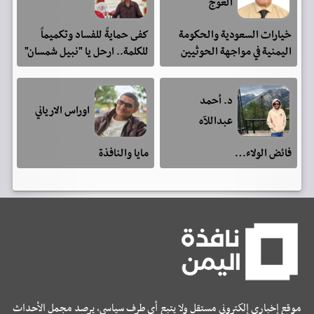
العوج
خيارات السعودية والحكومة
كفى حمايةً للفساد وتكميماً
اليمنية في مواجهة الحوثيين
للكلمة.. ارحل يا "نبيل شمسان"
د. أحمد
اوراس الارياني
عبداللآه
فائض الولاء…
مايا والنافذة
موقع إخباري إلكتروني مستقل ولا يتبع أي طرف سياسي، يرصد مجمل الأحداث